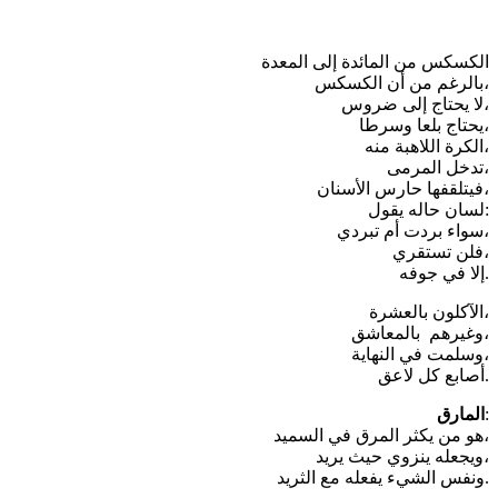
الكسكس من المائدة إلى المعدة
بالرغم من أن الكسكس،
لا يحتاج إلى ضروس،
يحتاج بلعا وسرطا،
الكرة اللاهبة منه،
تدخل المرمى،
فيتلقفها حارس الأسنان،
لسان حاله يقول:
سواء بردت أم تبردي،
فلن تستقري،
إلا في جوفه.
الآكلون بالعشرة،
وغيرهم بالمعاشق،
وسلمت في النهاية،
أصابع كل لاعق.
:
المارق
هو من يكثر المرق في السميد،
ويجعله ينزوي حيث يريد،
ونفس الشيء يفعله مع الثريد.