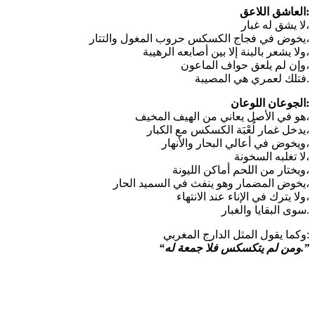
العاشق اللاعق:
لا يشق له غبار،
يخوض في فجاج الكسكس حروب المغول والتتار،
ولا يشعر بالبنة إلا بين أصابعه الرهيبة،
وإن لم يلعق حواف الماعون،
فتلك لعمري هي المصيبة.
الجوعان اللوعان:
هو في الأصل يعاني من الهيف المخيف،
يدخل غمار لُعْبَة الكسكس مع الكبار،
ويخوض في أعالي البحار والأنهار،
لا تغلبه السخونة،
ويختار من اللحم أماكن الليونة،
يخوض المضمار وهو ينفث في السميد الحار،
ولا يترك في الإناء عند الانتهاء،
سوى البقايا والغبار.
وكما يقول المثل الدارج المغربي:
“ومن لم يتكسكس فلا جمعة له.”