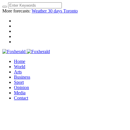
More forecasts:
Weather 30 days Toronto
Home
World
Arts
Business
Sport
Opinion
Media
Contact