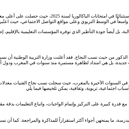
الباكالوريا لسنة 2025، حيث حصلت على أعلى معدل في الإقليم بلغ
ة، بل أيضاً جودة التأطير الذي توفره المؤسسات التعليمية بالإقليم، إ
 لعام 2025 هو استمرار لظاهرة راسخة في السنوات الأخيرة بالمغرب، حيث سجلت نسب نجا
ع قدرة كبيرة على التركيز وإتمام الواجبات، واتباع التعليمات بدقة مقار
رسة، ما يمنحهن أجواء أكثر استقراراً للمذاكرة والمراجعة. كما أن نسبة