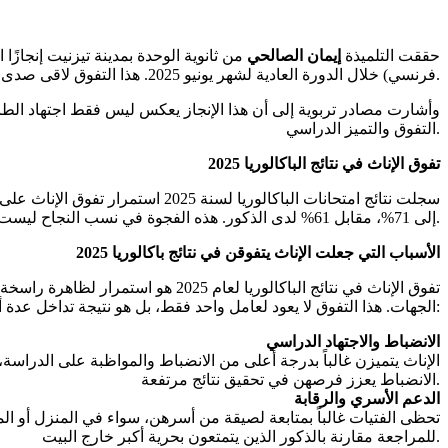
حققت التلميذة
إيمان
الصالحي
من ثانوية الوحدة بمدينة تيزنيت إنجازًا استثنائيًا في امتحانات 
فرنسي) خلال الدورة العادية لشهر يونيو 2025. هذا التفوق لاقى صدى واسعاً في الوسط التربوي وعلى مواقع التواصل الاجتماعي، حيث اعتُبر إنجاز إيمان نموذجاً يحتذى به في المثابرة والاجتهاد.
وأشارت مصادر تربوية إلى أن هذا الإنجاز يعكس ليس فقط اجتهاد الطالب
التفوق والتميز الدراسي.
تفوق الإناث في نتائج الباكالوريا 2025
إلى 71%، مقابل 61% لدى الذكور. هذه الفجوة في نسب النجاح ليست جديدة، بل هي امتداد لظاهرة مستمرة منذ سنوات في المغرب ودول أخرى.
الأسباب التي جعلت الإناث يتفوقن في نتائج باكالوريا 2025
تفوق الإناث في نتائج الباكالوريا
الجهات. هذا التفوق لا يعود لعامل واحد فقط، بل هو نتيجة تداخل عدة أسباب اجتماعية، تربوية، وثقافية، يمكن تلخيصها فيما يلي:
الانضباط والاجتهاد الدراسي
الإناث يتميزن غالباً بدرجة أعلى من الانضباط والمواظبة على الدراسة، م
الانضباط يعزز فرصهن في تحقيق نتائج مرتفعة.
الدعم الأسري والرقابة
تحظى الفتيات غالباً بمتابعة لصيقة من أسرهن، سواء في المنزل أو المد
للمراجعة مقارنة بالذكور الذين يتمتعون بحرية أكبر خارج البيت.