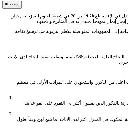
🔊 إستمع
19,28
من 20 في شعبة العلوم الفيزيائية (خيار
ضافة إلى المجهودات المتواصلة للأطر التربوية في ترسيخ ثقافة
سجلت نتائج امتحانات الباكالوريا لسنة 2025 استمرار تفوق الإناث على الذكور من حيث نسب النجاح. فقد أعلنت وزارة التربية الوطنية أن نسبة النجاح العامة بلغت 66,80%، بينما وصلت نسبة النجاح لدى الإناث
ح الفتيات معدلات أعلى من الذكور، واستحوذن على المراتب الأولى في معظم
نة بالذكور الذين يميلون أكثر إلى التمرد على القواعد هذا
 المكوث في المنزل أكبر لدى الإناث، ما يتيح لهن وقتاً أطول