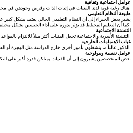
عوامل اجتماعية وثقافية
هناك رغبة قوية لدى الفتيات في إثبات الذات وفرض وجودهن في مجتمع لا يزال يحمل بعض التصورات التقليدية حول أدوار الجنسين. هذا الدافع يدفعهن لبذل جهد إضافي لتحقيق التفوق الدراسي.
طبيعة النظام التعليمي
يشير بعض الخبراء إلى أن النظام التعليمي الحالي يعتمد بشكل كبير ع
كما أن التعليم المختلط قد يؤثر بدوره على أداء الجنسين بشكل مختلف.
التنشئة الاجتماعية
التنشئة الأسرية والاجتماعية تجعل الفتيات أكثر ميلاً للالتزام بالقواعد والضوابط، في حين يُمنح الذكور مساحة أكبر للتمرد والتجريب، ما قد ينعكس سلباً على أدائهم الدراسي.
غياب الاهتمامات الخارجية
الذكور غالباً ما ينشغلون بأمور أخرى خارج الدراسة مثل الهجرة أو العمل أو الاهتمامات الرياضية، بينما تركز الفتيات أكثر على التحصيل العلمي كوسيلة أساسية لتحقيق الذات.
عوامل نفسية وبيولوجية
بعض المتخصصين يشيرون إلى أن الفتيات يمتلكن قدرة أكبر على التكيف 