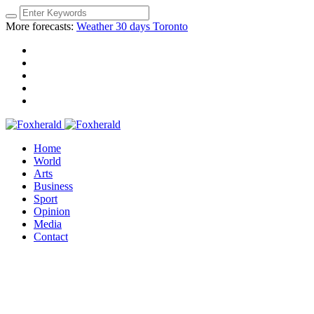
More forecasts:
Weather 30 days Toronto
Home
World
Arts
Business
Sport
Opinion
Media
Contact