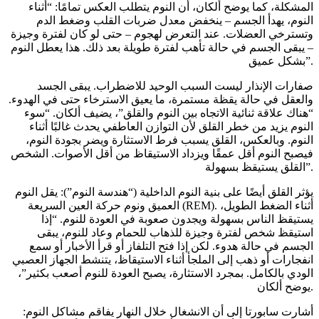
المشكلة، كما يوضح ألكان، أن النوم يتطلب العكس تمامًا: “أثناء
النوم، يهدأ الجسم – ينخفض معدل ضربات القلب وضغط الدم
وتسترخي العضلات. عند التعرض لهجوم – حتى لو كان لفترة وجيزة
– يبقى الجسم في حالة تأهب لفترة طويلة بعد ذلك. هذا يعطل النوم
بشكل عميق”.
صفارات الإنذار ليست السبب الوحيد للاضطراب. يبقى الجسد
والعقل في حالة يقظة مستمرة، ما يعيق الاسترخاء حتى في الهدوء.
“هناك علاقة ثنائية الاتجاه بين النوم والقلق”، يضيف ألكان. “سوء
النوم يزيد من خطر القلق لأن التوازن العاطفي يحدث غالبًا أثناء
النوم. وبالعكس، القلق يسبب فرط الاستثارة ويضر بجودة النوم،
فيصبح النوم أقل عمقًا ويزداد الاستيقاظ من أقل الأصوات. الشخص
القلق يستيقظ بسهولة”.
يؤثر القلق أيضًا على بنية النوم الداخلية (“هندسة النوم”): يقل النوم
العميق ونوم حركة العين السريعة (REM). أثناء الضغط الطويل،
يستيقظ الناس بسهولة ويجدون صعوبة في العودة للنوم. “إذا
استيقظ شخص لفترة وجيزة للذهاب للحمام وعاد للنوم، يبقى
الجسم في حالة هدوء. لكن إذا فتح التلفاز أو قرأ الأخبار أو سمع
انفجارات أو ذهب إلى الملجأ أثناء الاستيقاظ، يتنشط الجهاز العصبي
الودي بالكامل. بمجرد الاستثارة، يصبح العودة للنوم أصعب بكثير”،
يوضح ألكان.
أشارت سابورتا إلى أن الانشغال خلال النهار يفاقم مشاكل النوم: