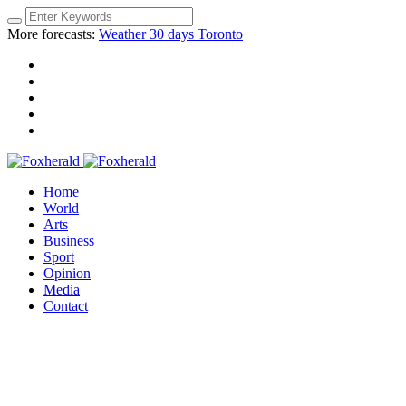
More forecasts:
Weather 30 days Toronto
Home
World
Arts
Business
Sport
Opinion
Media
Contact