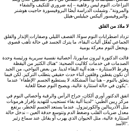
النزاعات. النوم ليس رفاهية – إنه ضروري للتكيف والشفاء
والمرونة”. وشملت الدراسة أيضًا البروفيسورة حاجيت هوشنر
والبروفيسور أليكس جيليلس-هيلل.
لا ملاذ من القلق
تزداد اضطرابات النوم سوءًا. القصف الليلي وصفارات الإنذار والقلق
الجماعي تُفعّل آليات البقاء، ما يترك الجسد في حالة تأهب قصوى
ويجعل النوم معركة يومية.
قالت الدكتورة ليرون سابورتا، أخصائية نفسية سريرية ورئيسة وحدة
الصدمات في خدمات كلاليت الصحية: “هناك الكثير من اليقظة
وفرط الاستثارة – هذه آلية البقاء لدينا. من بعض النواحي، من الجيد
أن نكون يقظين وقلقين أثناء حدث حقيقي يتطلب التركيز. لكن فيما
يتعلق بالنوم – هنا تبدأ المشكلة. لا يستطيع الجسم ‘الإطفاء’ عندما
يكون في حالة استثارة عالية، ويصبح النوم صعبًا للغاية”.
اتفق الدكتور أوري ألكان، جراح الرأس والرقبة وأخصائي النوم في
مركز ربين الطبي: “لدينا آلية بقاء تستجيب للتهديد بإفراز هرمونات
مثل الأدرينالين والكورتيزول. عندما يستعد الجسم للخطر، يرتفع
معدل ضربات القلب وضغط الدم وتتوسع حدقة العين – ندخل حالة
استثارة عالية، مثل الحيوان الذي يهرب أو يقاتل عند سماع زئير
الأسد”.