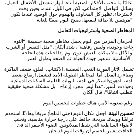
“غالبًا ما نتجنب الأفكار الصعبة أثناء النهار: ننشغل بالأطفال، العمل،
وسائل التواصل الاجتماعي. لكن في الليل، عندما يحين وقت
الاسترخاء، تظهر كل المخاوف والهموم حول الوضع. عندما نكون
مرهقين بلا طاقة لقمعها، يصبح النوم صعبًا للغاية”.
المخاطر الصحية واستراتيجيات التعامل
الحرمان المزمن من النوم يحمل مخاطر صحية جسيمة. “النوم
حاجة وجودية، وليس رفاهية”، شدد ألكان. “مثل التنفس أو الشرب
أو الأكل – لا يمكنك العيش بدون نوم. إذا اختلت هذه الحاجة
الأساسية، تتدهور جودة الحياة، ثم الصحة وطول العمر”.
تشمل الآثار الفورية التعب، العصبية، الاكتئاب، القلق، ضعف الذاكرة
وبطء رد الفعل. أما المخاطر الطويلة الأمد فتشمل ارتفاع ضغط
الدم، الدهون/السكر في الدم، النوبات القلبية، السكتات الدماغية
وحوادث السير. “هذا ليس مجرد إزعاج – بل مشكلة صحية حقيقية
تتطلب انتباهًا”، قال ألكان.
رغم صعوبة الأمر، هناك خطوات لتحسين النوم:
تحسين البيئة
: اجعل مكان النوم (حتى الملجأ) مريحًا وهادئًا. استخدم
فراشًا ووسائد مريحة، حافظ على درجة حرارة مناسبة، وتجنب
الأضواء الساطعة التي تثبط الميلاتونين. الضوء الأصفر الدافئ
الخافت يشير للجسم أن وقت النوم قد حان.