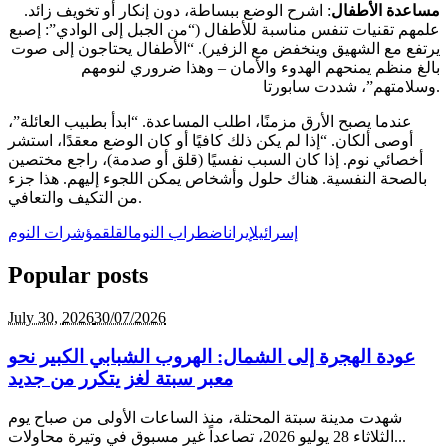
مساعدة الأطفال
: اشرح الوضع ببساطة، دون إنكار أو تخويف زائد.
علمهم تقنيات تنفس مناسبة للأطفال (“من الجبل إلى الوادي”: إصبع
يرتفع مع الشهيق وينخفض مع الزفير). “الأطفال يحتاجون إلى صوت
بالغ منظم يمنحهم الهدوء والأمان – وهذا ضروري لنومهم
وسلامتهم”، شددت سابورتا.
عندما يصبح الأرق مزمنًا، اطلب المساعدة. “ابدأ بطبيب العائلة”،
أوصى ألكان. “إذا لم يكن ذلك كافيًا أو كان الوضع معقدًا، استشر
أخصائي نوم. إذا كان السبب نفسيًا (قلق أو صدمة)، راجع مختصين
بالصحة النفسية. هناك حلول وأشخاص يمكن اللجوء إليهم. هذا جزء
من التكيف والتعافي.
إسرائيل
إيران
اضطراب النوم
القلق
مؤشرات النوم
Popular posts
July 30,
2026
30/07/2026
عودة الهجرة إلى الشمال: الهروب الشبابي الكبير نحو
معبر سبتة لغز يتكرر من جديد
شهدت مدينة سبتة المحتلة، منذ الساعات الأولى من صباح يوم
الثلاثاء 28 يوليو 2026، تصاعداً غير مسبوق في وتيرة محاولات...