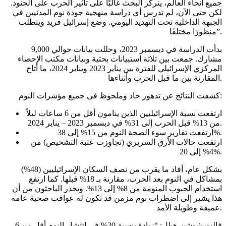
جميع أنحاء العالم، يتركز البحث غالبًا على تأثير الحرب على الجنود.
لكن حتى الآن، لم تدرس أي دراسة منهجية جودة نوم المدنيين في
الجبهة الداخلية تحت التهديد اليومي. وضع إسرائيل فريد ويتطلب
منظورًا مختلفًا”.
بدأت الدراسة في ديسمبر 2023، وحللت بيانات حوالي 9,000
مشارك. جمعت بين ثلاثة استبيانات بحثية وبيانات مكتب الإحصاء
المركزي الإسرائيلي للفترة بين يناير 2023 ويناير 2024، ما أتاح
المقارنة بين ما قبل الحرب وأثناءها.
كشفت النتائج عن تدهور حاد وملحوظ في جميع مؤشرات النوم:
ارتفعت نسبة الإسرائيليين الذين ينامون أقل من 6 ساعات ليلاً
من 13% قبل الحرب إلى 31% في ديسمبر 2023 – يناير 2024.
ارتفعت تقارير سوء الصحة النوم من 15% إلى 38%.
ارتفعت حالات الأرق السريري (تجاوزت عتبة التشخيص) من
4% إلى 20%.
بشكل عام، أفاد ما يقرب من نصف السكان الإسرائيليين (48%)
بمشاكل في النوم بعد الحرب، مقارنة بـ 18% قبلها. كما ارتفع
استخدام الحبوب المنومة من 8% إلى 13%. ويحذر الباحثون من أن
هذا يشير إلى اضطراب نوم مزمن قد تكون له عواقب صحية عامة
عميقة وطويلة الأمد.
قالت شوشن-هيلل: “زيادة بنسبة 20% في انتشار النوم أقل من 6