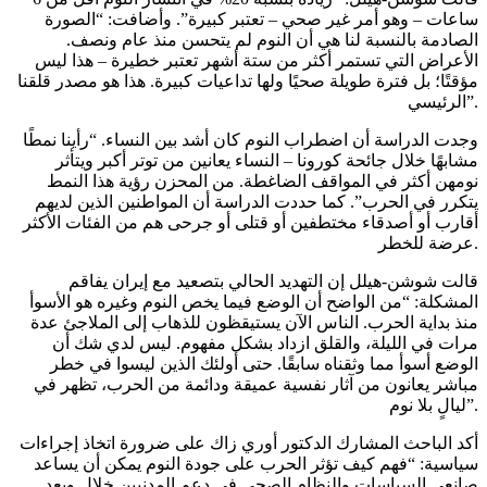
ساعات – وهو أمر غير صحي – تعتبر كبيرة”. وأضافت: “الصورة
الصادمة بالنسبة لنا هي أن النوم لم يتحسن منذ عام ونصف.
الأعراض التي تستمر أكثر من ستة أشهر تعتبر خطيرة – هذا ليس
مؤقتًا؛ بل فترة طويلة صحيًا ولها تداعيات كبيرة. هذا هو مصدر قلقنا
الرئيسي”.
وجدت الدراسة أن اضطراب النوم كان أشد بين النساء. “رأينا نمطًا
مشابهًا خلال جائحة كورونا – النساء يعانين من توتر أكبر ويتأثر
نومهن أكثر في المواقف الضاغطة. من المحزن رؤية هذا النمط
يتكرر في الحرب”. كما حددت الدراسة أن المواطنين الذين لديهم
أقارب أو أصدقاء مختطفين أو قتلى أو جرحى هم من الفئات الأكثر
عرضة للخطر.
قالت شوشن-هيلل إن التهديد الحالي بتصعيد مع إيران يفاقم
المشكلة: “من الواضح أن الوضع فيما يخص النوم وغيره هو الأسوأ
منذ بداية الحرب. الناس الآن يستيقظون للذهاب إلى الملاجئ عدة
مرات في الليلة، والقلق ازداد بشكل مفهوم. ليس لدي شك أن
الوضع أسوأ مما وثقناه سابقًا. حتى أولئك الذين ليسوا في خطر
مباشر يعانون من آثار نفسية عميقة ودائمة من الحرب، تظهر في
ليالٍ بلا نوم”.
أكد الباحث المشارك الدكتور أوري زاك على ضرورة اتخاذ إجراءات
سياسية: “فهم كيف تؤثر الحرب على جودة النوم يمكن أن يساعد
صانعي السياسات والنظام الصحي في دعم المدنيين خلال وبعد