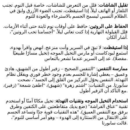
تقليل الشاشات
: قلل من التعرض للشاشات، خاصة قبل النوم. تجنب
التلفاز أو الهاتف ليلاً. إذا استيقظت، تجنب الضوء الأزرق وابقَ في
الظلام النسبي ليسمح الجسم بالاسترخاء والعودة للنوم.
الحفاظ على الروتين
: حافظ على أوقات نوم ثابتة حتى أثناء الأزمات.
قلل القيلولة النهارية إذا كنت تعاني ليلاً. “أجسامنا تحب الروتين”،
أشار ألكان.
إذا استيقظت
: لا تبقَ في السرير وأنت منزعج. انهض واقرأ بهدوء،
استمع لبودكاست أو مارس التخيل الموجه (تخيل مسارًا طبيعيًا
مفضلًا). عد إلى السرير عندما تشعر بالنعاس.
ممارسة التنفس
: “التنفس الصحيح – زفير أطول من الشهيق، هادئ
وعميق – يعطي إشارة للجسم بعدم وجود خطر فوري ويفعّل نظام
التهدئة. التنفس يحوّل التركيز من القلق إلى الجسد”، نصحت
سابورتا. من التقنيات: “اشتم زهرة” (شهيق)، “اطفئ شمعة” (زفير)،
مع التأكد أن الزفير أطول.
استخدام التخيل الموجه وتقنيات التهدئة
: تخيل مكانًا آمنًا أو استخدم
تقنية “عناق الفراشة” (ضع يديك متقاطعتين على الكتفين وطرق
برفق مع التنفس العميق). “هذه التقنيات قوية جدًا وتساعد الجسم
على الانتقال من الاستثارة إلى الهدوء – وهو أمر أساسي للنوم”،
قالت سابورتا.