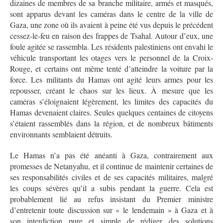
dizaines de membres de sa branche militaire, armés et masqués,
sont apparus devant les caméras dans le centre de la ville de
Gaza, une zone où ils avaient à peine été vus depuis le précédent
cessez-le-feu en raison des frappes de Tsahal. Autour d’eux, une
foule agitée se rassembla. Les résidents palestiniens ont envahi le
véhicule transportant les otages vers le personnel de la Croix-
Rouge, et certains ont même tenté d’atteindre la voiture par la
force. Les militants du Hamas ont agité leurs armes pour les
repousser, créant le chaos sur les lieux. À mesure que les
caméras s’éloignaient légèrement, les limites des capacités du
Hamas devenaient claires. Seules quelques centaines de citoyens
s’étaient rassemblés dans la région, et de nombreux bâtiments
environnants semblaient détruits.
Le Hamas n’a pas été anéanti à Gaza, contrairement aux
promesses de Netanyahu, et il continue de maintenir certaines de
ses responsabilités civiles et de ses capacités militaires, malgré
les coups sévères qu’il a subis pendant la guerre. Cela est
probablement lié au refus insistant du Premier ministre
d’entretenir toute discussion sur « le lendemain » à Gaza et à
son interdiction pure et simple de rédiger des solutions