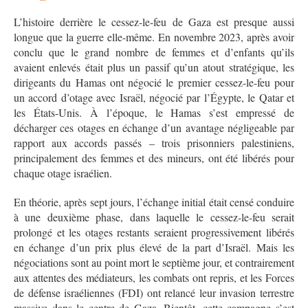
L’histoire derrière le cessez-le-feu de Gaza est presque aussi
longue que la guerre elle-même. En novembre 2023, après avoir
conclu que le grand nombre de femmes et d’enfants qu’ils
avaient enlevés était plus un passif qu’un atout stratégique, les
dirigeants du Hamas ont négocié le premier cessez-le-feu pour
un accord d’otage avec Israël, négocié par l’Égypte, le Qatar et
les États-Unis. À l’époque, le Hamas s’est empressé de
décharger ces otages en échange d’un avantage négligeable par
rapport aux accords passés – trois prisonniers palestiniens,
principalement des femmes et des mineurs, ont été libérés pour
chaque otage israélien.
En théorie, après sept jours, l’échange initial était censé conduire
à une deuxième phase, dans laquelle le cessez-le-feu serait
prolongé et les otages restants seraient progressivement libérés
en échange d’un prix plus élevé de la part d’Israël. Mais les
négociations sont au point mort le septième jour, et contrairement
aux attentes des médiateurs, les combats ont repris, et les Forces
de défense israéliennes (FDI) ont relancé leur invasion terrestre
massive dans le centre de Gaza. Bientôt, cette campagne s’est