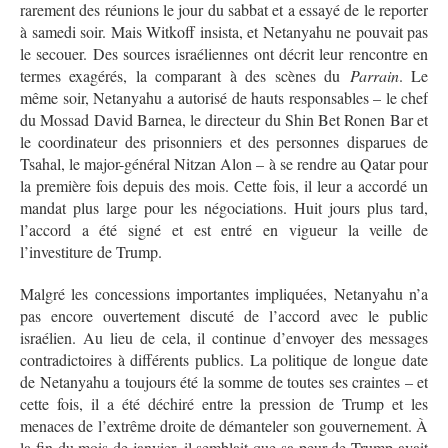
rarement des réunions le jour du sabbat et a essayé de le reporter
à samedi soir. Mais Witkoff insista, et Netanyahu ne pouvait pas
le secouer. Des sources israéliennes ont décrit leur rencontre en
termes exagérés, la comparant à des scènes du
Parrain
. Le
même soir, Netanyahu a autorisé de hauts responsables – le chef
du Mossad David Barnea, le directeur du Shin Bet Ronen Bar et
le coordinateur des prisonniers et des personnes disparues de
Tsahal, le major-général Nitzan Alon – à se rendre au Qatar pour
la première fois depuis des mois. Cette fois, il leur a accordé un
mandat plus large pour les négociations. Huit jours plus tard,
l’accord a été signé et est entré en vigueur la veille de
l’investiture de Trump.
Malgré les concessions importantes impliquées, Netanyahu n’a
pas encore ouvertement discuté de l’accord avec le public
israélien. Au lieu de cela, il continue d’envoyer des messages
contradictoires à différents publics. La politique de longue date
de Netanyahu a toujours été la somme de toutes ses craintes – et
cette fois, il a été déchiré entre la pression de Trump et les
menaces de l’extrême droite de démanteler son gouvernement. À
la fin du mois de janvier, il semblait que sa peur de Trump avait