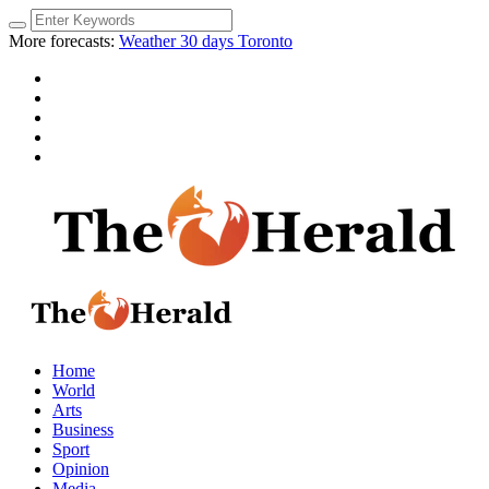
More forecasts:
Weather 30 days Toronto
Home
World
Arts
Business
Sport
Opinion
Media