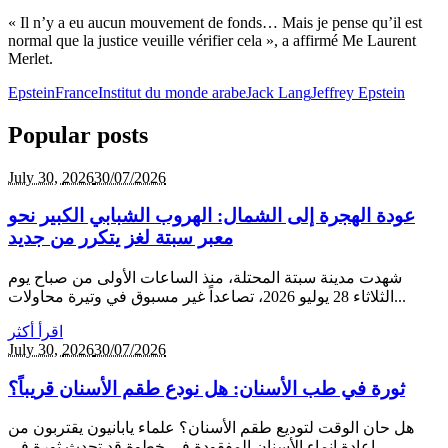
« Il n’y a eu aucun mouvement de fonds… Mais je pense qu’il est
normal que la justice veuille vérifier cela », a affirmé Me Laurent
Merlet.
Epstein
France
Institut du monde arabe
Jack Lang
Jeffrey Epstein
Popular posts
July 30,
2026
30/07/2026
عودة الهجرة إلى الشمال: الهروب الشبابي الكبير نحو
معبر سبتة لغز يتكرر من جديد
شهدت مدينة سبتة المحتلة، منذ الساعات الأولى من صباح يوم
الثلاثاء 28 يوليو 2026، تصاعداً غير مسبوق في وتيرة محاولات...
اقرأ أكثر
July 30,
2026
30/07/2026
ثورة في طب الأسنان: هل نودع طقم الأسنان قريباً؟
هل حان الوقت لتوديع طقم الأسنان؟ علماء يابانيون يقتربون من
إعادة إنماء الأسنان المفقودة في خطوة قد تحدث ثورة في...