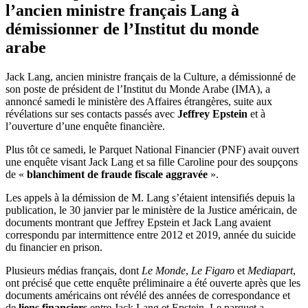
l’ancien ministre français Lang à
démissionner de l’Institut du monde
arabe
Jack Lang, ancien ministre français de la Culture, a démissionné de
son poste de président de l’Institut du Monde Arabe (IMA), a
annoncé samedi le ministère des Affaires étrangères, suite aux
révélations sur ses contacts passés avec
Jeffrey Epstein
et à
l’ouverture d’une enquête financière.
Plus tôt ce samedi, le Parquet National Financier (PNF) avait ouvert
une enquête visant Jack Lang et sa fille Caroline pour des soupçons
de «
blanchiment de fraude fiscale aggravée
».
Les appels à la démission de M. Lang s’étaient intensifiés depuis la
publication, le 30 janvier par le ministère de la Justice américain, de
documents montrant que Jeffrey Epstein et Jack Lang avaient
correspondu par intermittence entre 2012 et 2019, année du suicide
du financier en prison.
Plusieurs médias français, dont
Le Monde
,
Le Figaro
et
Mediapart
,
ont précisé que cette enquête préliminaire a été ouverte après que les
documents américains ont révélé des années de correspondance et
de
liens financiers
entre Jack Lang et Epstein. Le parquet a