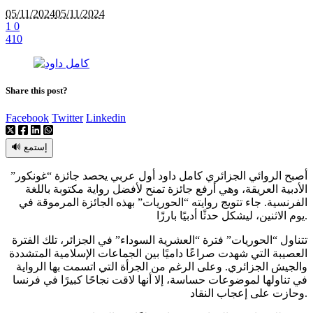
05/11/2024
05/11/2024
1
0
410
Share this post?
Facebook
Twitter
Linkedin
🔊 إستمع
أصبح الروائي الجزائري كامل داود أول عربي يحصد جائزة “غونكور”
الأدبية العريقة، وهي أرفع جائزة تمنح لأفضل رواية مكتوبة باللغة
الفرنسية. جاء تتويج روايته “الحوريات” بهذه الجائزة المرموقة في
يوم الاثنين، ليشكل حدثًا أدبيًا بارزًا.
تتناول “الحوريات” فترة “العشرية السوداء” في الجزائر، تلك الفترة
العصيبة التي شهدت صراعًا داميًا بين الجماعات الإسلامية المتشددة
والجيش الجزائري. وعلى الرغم من الجرأة التي اتسمت بها الرواية
في تناولها لموضوعات حساسة، إلا أنها لاقت نجاحًا كبيرًا في فرنسا
وحازت على إعجاب النقاد.