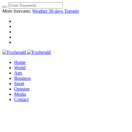
More forecasts:
Weather 30 days Toronto
Home
World
Arts
Business
Sport
Opinion
Media
Contact