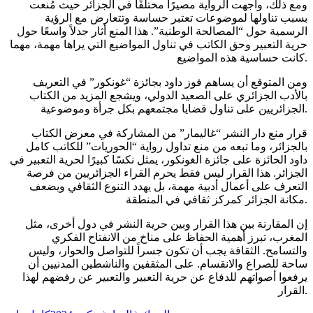
ومع ذلك، واجهت الرواية مصيرًا مختلفًا في الجزائر حيث مُنعت
بسبب تناولها لموضوعات تعتبر حساسة وتتعارض مع الرؤية
الرسمية حول “المصالحة الوطنية”. هذا المنع أثار جدلاً واسعًا حول
حرية التعبير وحق الكاتب في تناول المواضيع التي يراها مهمة، مهما
كانت حساسية هذه المواضيع.
ومن المتوقع أن يساهم فوز داود بجائزة “غونكور” في التعريف
بالأدب الجزائري على الصعيد الدولي، ويشجع المزيد من الكتاب
الجزائريين على تناول قضايا مجتمعهم بكل جرأة وموضوعية.
قرار منع دار النشر “غاليمار” من المشاركة في معرض الكتاب
بالجزائر، وما تبعه من منع تداول رواية “الحوريات” للكاتب كامل
داود الحائزة على جائزة الغونكور، يمثل نكسًا كبيرًا لحرية التعبير في
الجزائر. هذا القرار ليس فقط يحرم القراء الجزائريين من فرصة
التعرف على أعمال أدبية مهمة، بل يهدد التنوع الثقافي ويضعف
مكانة الجزائر كمركز ثقافي في المنطقة.
إن المقارنة بين هذا القرار وبين حرية النشر في دول أخرى، مثل
المغرب، تبرز أهمية الحفاظ على مناخ من الانفتاح الفكري
والتسامح. الثقافة يجب أن تكون جسراً للتواصل والحوار، وليس
ساحة للصراع والانقسام. على المثقفين والناشطين المدنيين أن
يرفعوا أصواتهم للدفاع عن حرية التعبير والتعبير عن رفضهم لهذا
القرار.