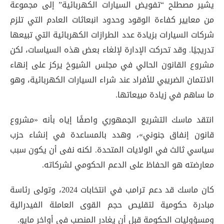
يشير مصطلح “تفويض السيارات الكهربائية” إلى مجموعة
من معايير كفاءة الوقود وحدود انبعاثات العادم التي تلزم
شركات السيارات بزيادة عدد الطرازات الكهربائية التي تبيعها
تدريجيًا. وقد تحركت الإدارة لإلغاء بعض هذه السياسات، لكن
مشروع القانون الحالي في مجلس الشيوخ يركز على إنهاء
الائتمان الضريبي للأفراد عند شراء السيارات الكهربائية، وهو
ما ساهم في زيادة مبيعاتها
.
انتقد ماسك التشريع الجمهوري واصفًا إياه بأنه «مشروع
قانون إنفاق جنوني»، وهدد بالمساعدة في إنشاء حزب
سياسي ثالث في الولايات المتحدة. لكنه نفى أن يكون سبب
معارضته هو الحفاظ على الدعم الحكومي لشركاته
.
كان ماسك قد دعم ترامب في انتخابات 2024، وتولى رئاسة
مبادرة حكومية لتقليص حجم القوى العاملة الفيدرالية
ومسؤوليات الحكومة قبل أن يغادر المنصب في أواخر مايو
.