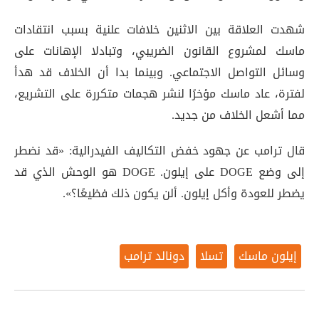
شهدت العلاقة بين الاثنين خلافات علنية بسبب انتقادات
ماسك لمشروع القانون الضريبي، وتبادلا الإهانات على
وسائل التواصل الاجتماعي. وبينما بدا أن الخلاف قد هدأ
لفترة، عاد ماسك مؤخرًا لنشر هجمات متكررة على التشريع،
مما أشعل الخلاف من جديد
.
قال ترامب عن جهود خفض التكاليف الفيدرالية: «قد نضطر
إلى وضع DOGE على إيلون. DOGE هو الوحش الذي قد
يضطر للعودة وأكل إيلون. ألن يكون ذلك فظيعًا؟»
.
إيلون ماسك
تسلا
دونالد ترامب