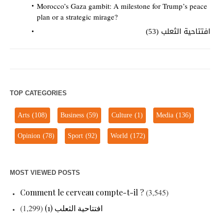
Morocco’s Gaza gambit: A milestone for Trump’s peace
plan or a strategic mirage?
افتتاحية الثعلب (53)
TOP CATEGORIES
Arts
(108)
Business
(59)
Culture
(1)
Media
(136)
Opinion
(78)
Sport
(92)
World
(172)
MOST VIEWED POSTS
Comment le cerveau compte-t-il ?
(3,545)
افتتاحية الثعلب (1)
(1,299)