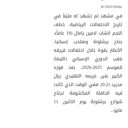
BY
EDITORIAL
في مشهد لم تشهد له مثيلاً في
تاريخ الاحتفالات الرياضية، خطف
النجم الشاب لامين يامال (18 عاماً)،
جناح برشلونة ومنتخب إسبانيا،
الأنظار بقوة خلال احتفالات فريقه
بلقب الدوري الإسباني (الليغا)
للموسم 2025-2026، بعد فوزه
الكبير على غريمه التقليدي ريال
مدريد (2-0). ففي الوقت الذي كانت
فيه الحافلة المكشوفة تجتاح
شوارع برشلونة يوم الاثنين 11
مايو...