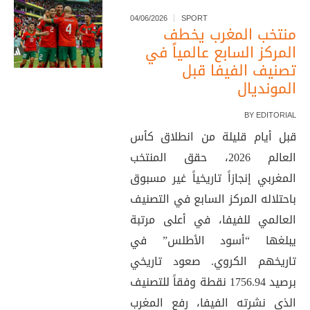
04/06/2026
SPORT
منتخب المغرب يخطف
المركز السابع عالمياً في
تصنيف الفيفا قبل
المونديال
BY
EDITORIAL
قبل أيام قليلة من انطلاق كأس
العالم 2026، حقق المنتخب
المغربي إنجازاً تاريخياً غير مسبوق
باحتلاله المركز السابع في التصنيف
العالمي للفيفا، في أعلى مرتبة
يبلغها “أسود الأطلس” في
تاريخهم الكروي. صعود تاريخي
برصيد 1756.94 نقطة وفقاً للتصنيف
الذي نشرته الفيفا، رفع المغرب