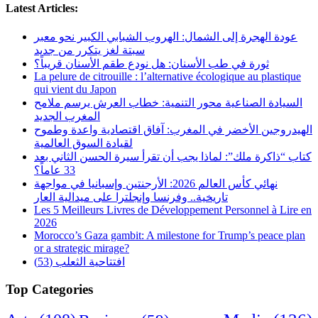
Latest Articles:
عودة الهجرة إلى الشمال: الهروب الشبابي الكبير نحو معبر
سبتة لغز يتكرر من جديد
ثورة في طب الأسنان: هل نودع طقم الأسنان قريباً؟
La pelure de citrouille : l’alternative écologique au plastique
qui vient du Japon
السيادة الصناعية محور التنمية: خطاب العرش يرسم ملامح
المغرب الجديد
الهيدروجين الأخضر في المغرب: آفاق اقتصادية واعدة وطموح
لقيادة السوق العالمية
كتاب “ذاكرة ملك”: لماذا يجب أن تقرأ سيرة الحسن الثاني بعد
33 عاماً؟
نهائي كأس العالم 2026: الأرجنتين وإسبانيا في مواجهة
تاريخية.. وفرنسا وإنجلترا على ميدالية العار
Les 5 Meilleurs Livres de Développement Personnel à Lire en
2026
Morocco’s Gaza gambit: A milestone for Trump’s peace plan
or a strategic mirage?
افتتاحية الثعلب (53)
Top Categories