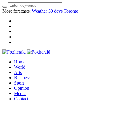
More forecasts:
Weather 30 days Toronto
Home
World
Arts
Business
Sport
Opinion
Media
Contact