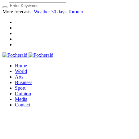
More forecasts:
Weather 30 days Toronto
Home
World
Arts
Business
Sport
Opinion
Media
Contact