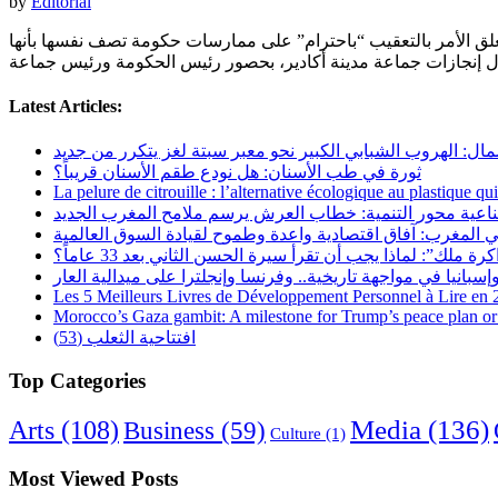
by
Editorial
ا تعلق الأمر بالتعقيب “باحترام” على ممارسات حكومة تصف نفسها بأنها
Latest Articles:
مال: الهروب الشبابي الكبير نحو معبر سبتة لغز يتكرر من جديد
ثورة في طب الأسنان: هل نودع طقم الأسنان قريباً؟
La pelure de citrouille : l’alternative écologique au plastique qu
ناعية محور التنمية: خطاب العرش يرسم ملامح المغرب الجديد
 المغرب: آفاق اقتصادية واعدة وطموح لقيادة السوق العالمية
رة ملك”: لماذا يجب أن تقرأ سيرة الحسن الثاني بعد 33 عاماً؟
Les 5 Meilleurs Livres de Développement Personnel à Lire en
Morocco’s Gaza gambit: A milestone for Trump’s peace plan or 
افتتاحية الثعلب (53)
Top Categories
Arts
(108)
Media
(136)
Business
(59)
Culture
(1)
Most Viewed Posts