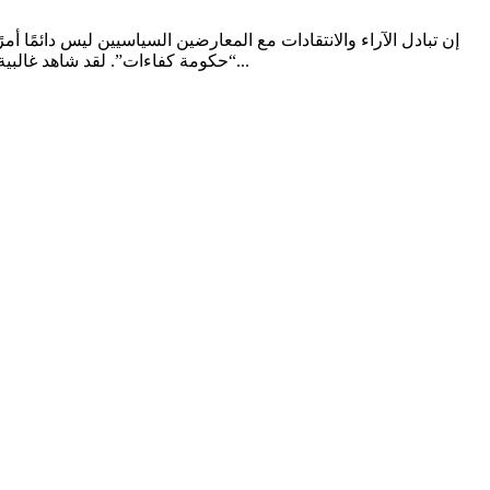
إن تبادل الآراء والانتقادات مع المعارضين السياسيين ليس دائمًا أ
“حكومة كفاءات”. لقد شاهد غالبية المغاربة على شبكات التواصل الاجتماعي شريط فيديو يظهر نقاشا حول إنجازات جماعة مدينة أكادير، بحصور رئيس الحكومة ورئيس جماعة...