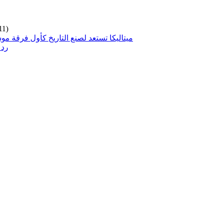
11)
ميتاليكا تستعد لصنع التاريخ كأول فرقة مو
رد 