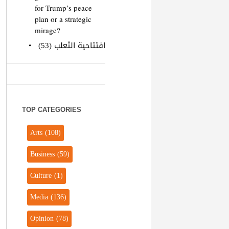
for Trump’s peace
plan or a strategic
mirage?
افتتاحية الثعلب (53)
TOP CATEGORIES
Arts
(108)
Business
(59)
Culture
(1)
Media
(136)
Opinion
(78)