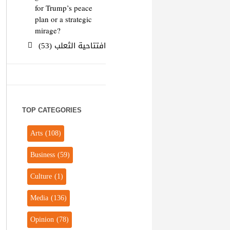
for Trump’s peace
plan or a strategic
mirage?
افتتاحية الثعلب (53)
TOP CATEGORIES
Arts
(108)
Business
(59)
Culture
(1)
Media
(136)
Opinion
(78)