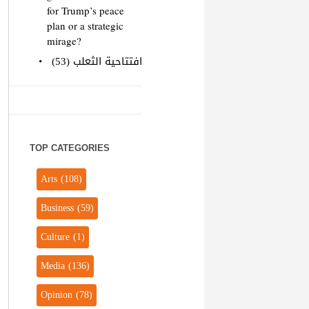
for Trump’s peace
plan or a strategic
mirage?
افتتاحية الثعلب (53)
TOP CATEGORIES
Arts
(108)
Business
(59)
Culture
(1)
Media
(136)
Opinion
(78)