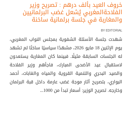
خروف العيد بألف درهم : تصريح وزير
الفلاحةالمغربي يُشعل غضب البرلمانيين
والمغاربة في جلسة برلمانية ساخنة
BY
EDITORIAL
شهدت جلسة الأسئلة الشفوية بمجلس النواب المغربي،
يوم الإثنين 18 مايو 2026، مشهدًا سياسيًا ساخنًا لم تشهد
له الجلسات السابقة مثيلًا. فبينما كان المغاربة يستعدون
لاستقبال عيد الأضحى المبارك، فاجأهم وزير الفلاحة
والصيد البحري والتنمية القروية والمياه والغابات، أحمد
البواري، بتصريح أثار موجة غضب عارمة داخل قبة البرلمان
وخارجه. تصريح الوزير: أسعار تبدأ من 1000...