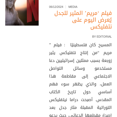
06/12/2024
MEDIA
فيلم ‘مريم’ المثير للجدل
يُعرض اليوم على
نتفليكس
BY
EDITORIAL
المسيح كان فلسطينيًا : فيلم ”
مريم “من إنتاج نتفليكس يثير
زوبعة بسبب ممثلين إسرائيليين دعا
مستخدمو وسائل التواصل
الاجتماعي إلى مقاطعة هذا
العمل، والذي يظهر سوء فهم
أساسي حول تاريخ الكتاب
المقدس. أصبحت دراما نيتفليكس
التوراتية المقبلة مثار جدل بعد
إصدار مقطعها الدعائي، حيث يدعو