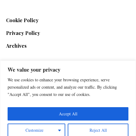
Cookie Policy
Privacy Policy
Archives
We value your privacy
SIGN UP FOR THE NEWSLETTER
We use cookies to enhance your browsing experience, serve
personalized ads or content, and analyze our traffic. By clicking
"Accept All", you consent to our use of cookies.
Accept All
Customize
Reject All
Foxherald © 2025 / All Rights Reserved