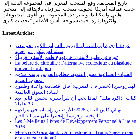
تاريخ المسابقة. وقع المنتخب المغربي في المجموعة الثالثة إلى
جانب عمالقة أمريكا الجنوبية منتخب البرازيل، بالإضافة إلى منتخبي
هايتي واسكتلندا. وتعتبر هذه المجموعة من أقوى المجموعات
وأكثرها إثارة، حيث سيواجه “أسود الأطلس” تحديات كبرى...
Latest Articles:
عودة الهجرة إلى الشمال: الهروب الشبابي الكبير نحو معبر
سبتة لغز يتكرر من جديد
ثورة في طب الأسنان: هل نودع طقم الأسنان قريباً؟
La pelure de citrouille : l’alternative écologique au plastique
qui vient du Japon
السيادة الصناعية محور التنمية: خطاب العرش يرسم ملامح
المغرب الجديد
الهيدروجين الأخضر في المغرب: آفاق اقتصادية واعدة وطموح
لقيادة السوق العالمية
كتاب “ذاكرة ملك”: لماذا يجب أن تقرأ سيرة الحسن الثاني بعد
33 عاماً؟
نهائي كأس العالم 2026: الأرجنتين وإسبانيا في مواجهة
تاريخية.. وفرنسا وإنجلترا على ميدالية العار
Les 5 Meilleurs Livres de Développement Personnel à Lire en
2026
Morocco’s Gaza gambit: A milestone for Trump’s peace plan
or a strategic mirage?