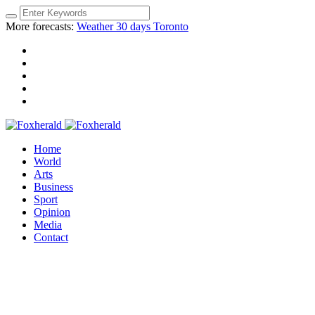
More forecasts:
Weather 30 days Toronto
Home
World
Arts
Business
Sport
Opinion
Media
Contact