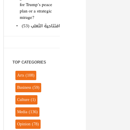
for Trump’s peace
plan or a strategic
mirage?
افتتاحية الثعلب (53)
TOP CATEGORIES
Arts
(108)
Business
(59)
Culture
(1)
Media
(136)
Opinion
(78)