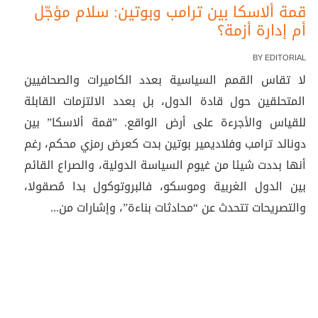
قمة ألاسكا بين ترامب وبوتين: سلام مؤجّل
أم إدارة أزمة؟
BY
EDITORIAL
لا تقاس القمم السياسية بعدد الكاميرات والصحافيين
المتحلقين حول قادة الدول، بل بعدد الالتزمات القابلة
للقياس والأجرءة على أرض الواقع. ”قمة ألاسكا” بين
دونالد ترامب وفلاديمير بوتين بدت كعرض رمزي محكم، رغم
أنها بددت شيئا من غيوم السياسة الدولية، والصراع القائم
بين الدول الغربية وموسكو، فالبروتوكول بدا مُصقولا،
والتصريحات تتحدث عن “محادثات بناءة”، وإشارات من...