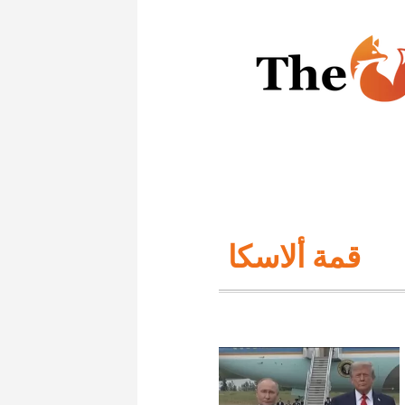
قمة ألاسكا