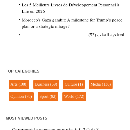
Les 5 Meilleurs Livres de Développement Personnel à
Lire en 2026
Morocco’s Gaza gambit: A milestone for Trump’s peace
plan or a strategic mirage?
افتتاحية الثعلب (53)
TOP CATEGORIES
Arts
(108)
Business
(59)
Culture
(1)
Media
(136)
Opinion
(78)
Sport
(92)
World
(172)
MOST VIEWED POSTS
Comment le cerveau compte-t-il ?
(3,542)