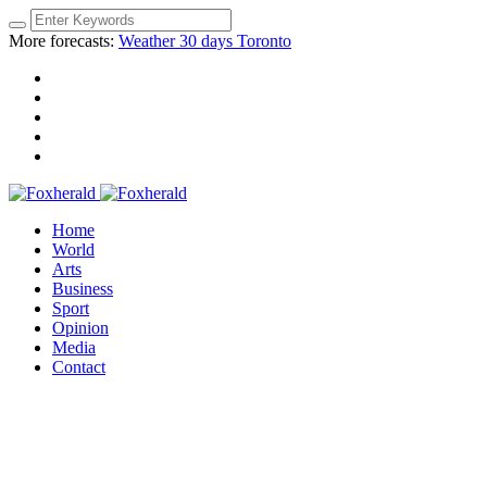
More forecasts:
Weather 30 days Toronto
Home
World
Arts
Business
Sport
Opinion
Media
Contact