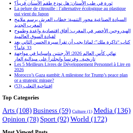
ثورة في طب الأسنان: هل نودع طقم الأسنان قريباً؟
La pelure de citrouille : l’alternative écologique au plastique
qui vient du Japon
السيادة الصناعية محور التنمية: خطاب العرش يرسم ملامح
المغرب الجديد
الهيدروجين الأخضر في المغرب: آفاق اقتصادية واعدة وطموح
لقيادة السوق العالمية
كتاب “ذاكرة ملك”: لماذا يجب أن تقرأ سيرة الحسن الثاني بعد
33 عاماً؟
نهائي كأس العالم 2026: الأرجنتين وإسبانيا في مواجهة
تاريخية.. وفرنسا وإنجلترا على ميدالية العار
Les 5 Meilleurs Livres de Développement Personnel à Lire en
2026
Morocco’s Gaza gambit: A milestone for Trump’s peace plan
or a strategic mirage?
افتتاحية الثعلب (53)
Top Categories
Arts
(108)
Media
(136)
Business
(59)
Culture
(1)
World
(172)
Opinion
(78)
Sport
(92)
Most Viewed Posts