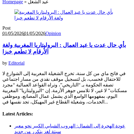
عيد الشغل
»
Homepage
Post
01/05/2026
01/05/2026
Opinion
بأي حال عدت يا عيد العمال : البروليتاريا المغربية ولغة
الأرقام لا تطعم خبزا
by
Editorial
في فاتح ماي من كل سنة، تخرج الشغيلة المغربية إلى الشوارع لا
للاحتفال فحسب، بل لتسجيل موقف نقدي من مسار اجتماعي
تصفه الحكومة بـ “التاريخي”، وتراه القواعد العمالية “مجرد
مسكنات” لا غير، لا تلامس جوهر الأزمة. إن “البروليتاريا” المغربية
اليوم، بمفهومها الواسع الذي يشمل عمال المصانع، وموظفي
الخدمات، وشغيلة القطاع غير المهيكل، تجد نفسها في...
Latest Articles:
عودة الهجرة إلى الشمال: الهروب الشبابي الكبير نحو معبر
سبتة لغز يتكرر من جديد