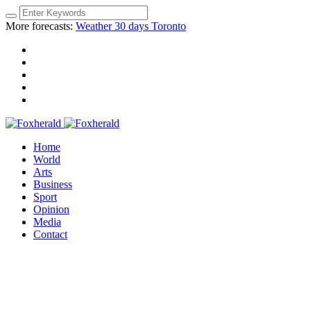
More forecasts:
Weather 30 days Toronto
Home
World
Arts
Business
Sport
Opinion
Media
Contact