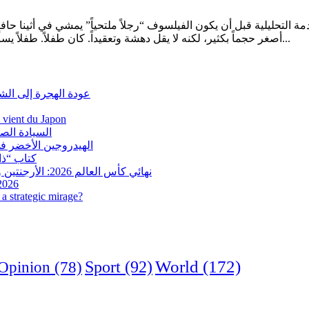
أصغر حجماً بكثير، لكنه لا يقل دهشة وتعقيداً. كان طفلاً. طفلاً يسأل: لماذا السماء زرقاء؟ وأين يذهب البدر عندما تشرق الشمس؟ ومن...
عودة الهجرة إلى الش
i vient du Japon
السيادة الص
الهيدروجين الأخضر في
كتاب “ذاك
نهائي كأس العالم 2026: الأرجنتين وإسبانيا في مواجهة تاريخية.. وفرنسا وإنجلترا على ميدالية العار
 2026
a strategic mirage?
World
(172)
Opinion
(78)
Sport
(92)