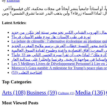
by
Editorial
الطفل الفيلسوف.. كيف نقتل فيه ملكة التساؤل قبل أن تنمو؟ المقدمة التحليلية قبل أن يكون الفيلسوف “رجلاً ملتحياً” يمشي في أثينا حافياً، أو أستاذاً جامعياً ينشر أبحاثاً في مجلات محكمة، كان فيلسوفاً آخر،
Latest Articles:
مال: الهروب الشبابي الكبير نحو معبر سبتة لغز يتكرر من جديد
ثورة في طب الأسنان: هل نودع طقم الأسنان قريباً؟
La pelure de citrouille : l’alternative écologique au plastique qu
ناعية محور التنمية: خطاب العرش يرسم ملامح المغرب الجديد
 المغرب: آفاق اقتصادية واعدة وطموح لقيادة السوق العالمية
رة ملك”: لماذا يجب أن تقرأ سيرة الحسن الثاني بعد 33 عاماً؟
Les 5 Meilleurs Livres de Développement Personnel à Lire en
Morocco’s Gaza gambit: A milestone for Trump’s peace plan or 
افتتاحية الثعلب (53)
Top Categories
Arts
(108)
Media
(136)
Business
(59)
Culture
(1)
Most Viewed Posts