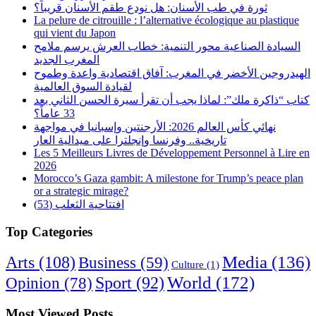
ثورة في طب الأسنان: هل نودع طقم الأسنان قريباً؟
La pelure de citrouille : l’alternative écologique au plastique
qui vient du Japon
السيادة الصناعية محور التنمية: خطاب العرش يرسم ملامح
المغرب الجديد
الهيدروجين الأخضر في المغرب: آفاق اقتصادية واعدة وطموح
لقيادة السوق العالمية
كتاب “ذاكرة ملك”: لماذا يجب أن تقرأ سيرة الحسن الثاني بعد
33 عاماً؟
نهائي كأس العالم 2026: الأرجنتين وإسبانيا في مواجهة
تاريخية.. وفرنسا وإنجلترا على ميدالية العار
Les 5 Meilleurs Livres de Développement Personnel à Lire en
2026
Morocco’s Gaza gambit: A milestone for Trump’s peace plan
or a strategic mirage?
افتتاحية الثعلب (53)
Top Categories
Arts
(108)
Media
(136)
Business
(59)
Culture
(1)
World
(172)
Opinion
(78)
Sport
(92)
Most Viewed Posts