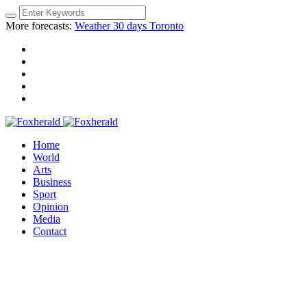
More forecasts:
Weather 30 days Toronto
Home
World
Arts
Business
Sport
Opinion
Media
Contact