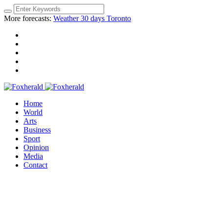
More forecasts:
Weather 30 days Toronto
Home
World
Arts
Business
Sport
Opinion
Media
Contact