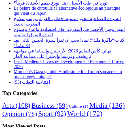
ثورة في طب الأسنان: هل نودع طقم الأسنان قريباً؟
La pelure de citrouille : l’alternative écologique au plastique
qui vient du Japon
السيادة الصناعية محور التنمية: خطاب العرش يرسم ملامح
المغرب الجديد
الهيدروجين الأخضر في المغرب: آفاق اقتصادية واعدة وطموح
لقيادة السوق العالمية
كتاب “ذاكرة ملك”: لماذا يجب أن تقرأ سيرة الحسن الثاني بعد
33 عاماً؟
نهائي كأس العالم 2026: الأرجنتين وإسبانيا في مواجهة
تاريخية.. وفرنسا وإنجلترا على ميدالية العار
Les 5 Meilleurs Livres de Développement Personnel à Lire en
2026
Morocco’s Gaza gambit: A milestone for Trump’s peace plan
or a strategic mirage?
افتتاحية الثعلب (53)
Top Categories
Arts
(108)
Media
(136)
Business
(59)
Culture
(1)
World
(172)
Opinion
(78)
Sport
(92)
Most Viewed Posts