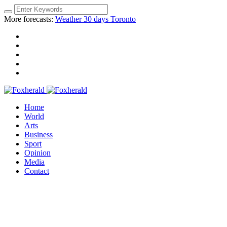
More forecasts:
Weather 30 days Toronto
Home
World
Arts
Business
Sport
Opinion
Media
Contact