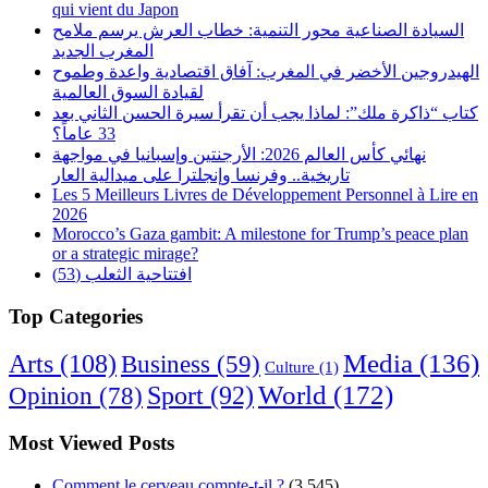
qui vient du Japon
السيادة الصناعية محور التنمية: خطاب العرش يرسم ملامح
المغرب الجديد
الهيدروجين الأخضر في المغرب: آفاق اقتصادية واعدة وطموح
لقيادة السوق العالمية
كتاب “ذاكرة ملك”: لماذا يجب أن تقرأ سيرة الحسن الثاني بعد
33 عاماً؟
نهائي كأس العالم 2026: الأرجنتين وإسبانيا في مواجهة
تاريخية.. وفرنسا وإنجلترا على ميدالية العار
Les 5 Meilleurs Livres de Développement Personnel à Lire en
2026
Morocco’s Gaza gambit: A milestone for Trump’s peace plan
or a strategic mirage?
افتتاحية الثعلب (53)
Top Categories
Arts
(108)
Media
(136)
Business
(59)
Culture
(1)
World
(172)
Opinion
(78)
Sport
(92)
Most Viewed Posts
Comment le cerveau compte-t-il ?
(3,545)