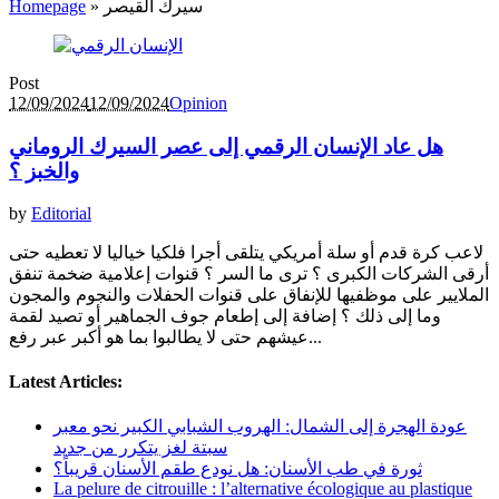
Homepage
»
سيرك القيصر
Post
12/09/2024
12/09/2024
Opinion
هل عاد الإنسان الرقمي إلى عصر السيرك الروماني
والخبز ؟
by
Editorial
لاعب كرة قدم أو سلة أمريكي يتلقى أجرا فلكيا خياليا لا تعطيه حتى
أرقى الشركات الكبرى ؟ ترى ما السر ؟ قنوات إعلامية ضخمة تنفق
الملايير على موظفيها للإنفاق على قنوات الحفلات والنجوم والمجون
وما إلى ذلك ؟ إضافة إلى إطعام جوف الجماهير أو تصيد لقمة
عيشهم حتى لا يطالبوا بما هو أكبر عبر رفع...
Latest Articles:
عودة الهجرة إلى الشمال: الهروب الشبابي الكبير نحو معبر
سبتة لغز يتكرر من جديد
ثورة في طب الأسنان: هل نودع طقم الأسنان قريباً؟
La pelure de citrouille : l’alternative écologique au plastique