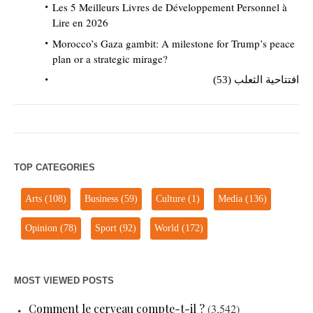
Les 5 Meilleurs Livres de Développement Personnel à
Lire en 2026
Morocco’s Gaza gambit: A milestone for Trump’s peace
plan or a strategic mirage?
افتتاحية الثعلب (53)
TOP CATEGORIES
Arts
(108)
Business
(59)
Culture
(1)
Media
(136)
Opinion
(78)
Sport
(92)
World
(172)
MOST VIEWED POSTS
Comment le cerveau compte-t-il ?
(3,542)