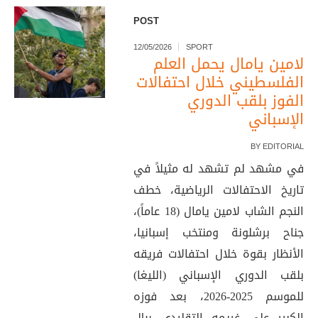
POST
12/05/2026
SPORT
لامين يامال يحمل العلم
الفلسطيني خلال احتفالات
الفوز بلقب الدوري
الإسباني
BY
EDITORIAL
في مشهد لم تشهد له مثيلاً في
تاريخ الاحتفالات الرياضية، خطف
النجم الشاب لامين يامال (18 عاماً)،
جناح برشلونة ومنتخب إسبانيا،
الأنظار بقوة خلال احتفالات فريقه
بلقب الدوري الإسباني (الليغا)
للموسم 2025-2026، بعد فوزه
الكبير على غريمه التقليدي ريال