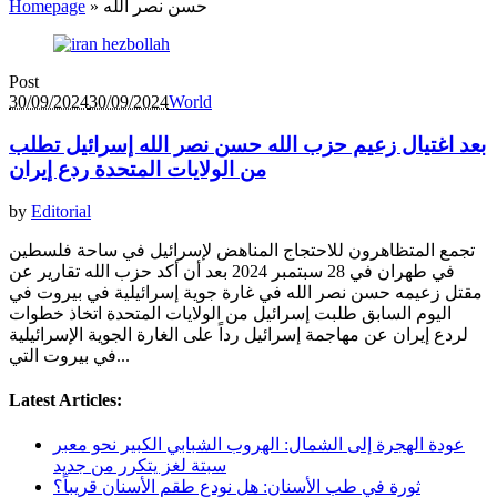
حسن نصر الله
»
Homepage
Post
30/09/2024
30/09/2024
World
بعد اغتيال زعيم حزب الله حسن نصر الله إسرائيل تطلب
من الولايات المتحدة ردع إيران
by
Editorial
تجمع المتظاهرون للاحتجاج المناهض لإسرائيل في ساحة فلسطين
في طهران في 28 سبتمبر 2024 بعد أن أكد حزب الله تقارير عن
مقتل زعيمه حسن نصر الله في غارة جوية إسرائيلية في بيروت في
اليوم السابق طلبت إسرائيل من الولايات المتحدة اتخاذ خطوات
لردع إيران عن مهاجمة إسرائيل رداً على الغارة الجوية الإسرائيلية
في بيروت التي...
Latest Articles:
عودة الهجرة إلى الشمال: الهروب الشبابي الكبير نحو معبر
سبتة لغز يتكرر من جديد
ثورة في طب الأسنان: هل نودع طقم الأسنان قريباً؟