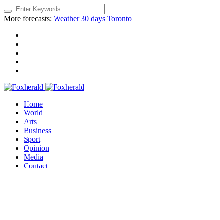
More forecasts:
Weather 30 days Toronto
Home
World
Arts
Business
Sport
Opinion
Media
Contact