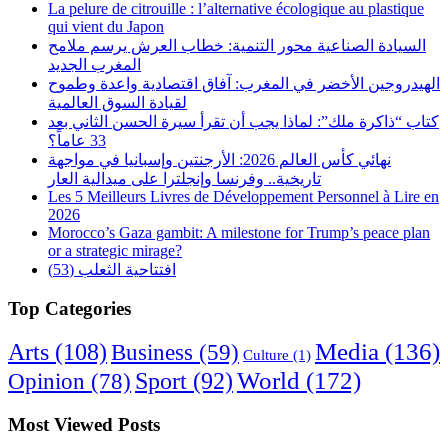
La pelure de citrouille : l’alternative écologique au plastique
qui vient du Japon
السيادة الصناعية محور التنمية: خطاب العرش يرسم ملامح
المغرب الجديد
الهيدروجين الأخضر في المغرب: آفاق اقتصادية واعدة وطموح
لقيادة السوق العالمية
كتاب “ذاكرة ملك”: لماذا يجب أن تقرأ سيرة الحسن الثاني بعد
33 عاماً؟
نهائي كأس العالم 2026: الأرجنتين وإسبانيا في مواجهة
تاريخية.. وفرنسا وإنجلترا على ميدالية العار
Les 5 Meilleurs Livres de Développement Personnel à Lire en
2026
Morocco’s Gaza gambit: A milestone for Trump’s peace plan
or a strategic mirage?
افتتاحية الثعلب (53)
Top Categories
Arts
(108)
Media
(136)
Business
(59)
Culture
(1)
World
(172)
Opinion
(78)
Sport
(92)
Most Viewed Posts