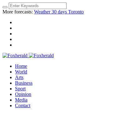
More forecasts:
Weather 30 days Toronto
Home
World
Arts
Business
Sport
Opinion
Media
Contact