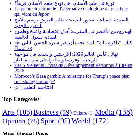
ثورة في طب الأسنان: هل نودع طقم الأسنان قريباً؟
La pelure de citrouille : l’alternative écologique au plastique
qui vient du Japon
السيادة الصناعية محور التنمية: خطاب العرش يرسم ملامح
المغرب الجديد
الهيدروجين الأخضر في المغرب: آفاق اقتصادية واعدة وطموح
لقيادة السوق العالمية
كتاب “ذاكرة ملك”: لماذا يجب أن تقرأ سيرة الحسن الثاني بعد
33 عاماً؟
نهائي كأس العالم 2026: الأرجنتين وإسبانيا في مواجهة
تاريخية.. وفرنسا وإنجلترا على ميدالية العار
Les 5 Meilleurs Livres de Développement Personnel à Lire en
2026
Morocco’s Gaza gambit: A milestone for Trump’s peace plan
or a strategic mirage?
افتتاحية الثعلب (53)
Top Categories
Arts
(108)
Media
(136)
Business
(59)
Culture
(1)
World
(172)
Opinion
(78)
Sport
(92)
Most Viewed Posts