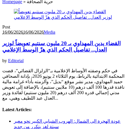
حرية الصحافة
»
Homepage
Post
16/06/2026
16/06/2026
Media
القضاء يدين المهداوي بـ 20 مليون سنتيم تعويضاً لوزير
العدل.. تفاصيل الحكم الذي هزّ الوسط الإعلامي
by
Editorial
في حكم وصفته الأوساط الإعلامية بـ”الزلزال القضائي”، قضت
المحكمة الابتدائية بالرباط، يوم الثلاثاء 2 يونيو 2026، بإدانة الصحافي
حميد المهداوي، مدير نشر موقع “بديل”، وألزمته بأداء غرامة مالية
نافذة قدرها 100 ألف درهم (10 ملايين سنتيم)، بالإضافة إلى تعويض
مدني إجمالي قدره 200 ألف درهم (20 مليون سنتيم) لفائدة وزير
العدل عبد اللطيف وهبي، مع...
Latest Articles:
عودة الهجرة إلى الشمال: الهروب الشبابي الكبير نحو معبر
سبتة لغز يتكرر من جديد