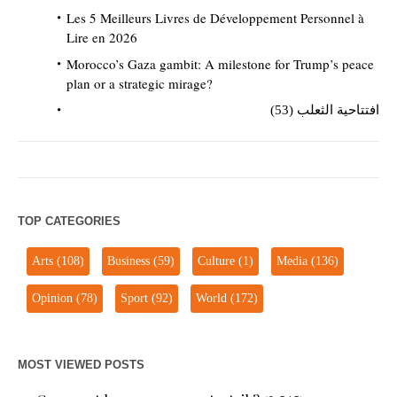
Les 5 Meilleurs Livres de Développement Personnel à
Lire en 2026
Morocco’s Gaza gambit: A milestone for Trump’s peace
plan or a strategic mirage?
افتتاحية الثعلب (53)
TOP CATEGORIES
Arts
(108)
Business
(59)
Culture
(1)
Media
(136)
Opinion
(78)
Sport
(92)
World
(172)
MOST VIEWED POSTS