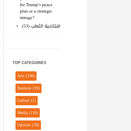
for Trump’s peace
plan or a strategic
mirage?
افتتاحية الثعلب (53)
TOP CATEGORIES
Arts
(108)
Business
(59)
Culture
(1)
Media
(136)
Opinion
(78)