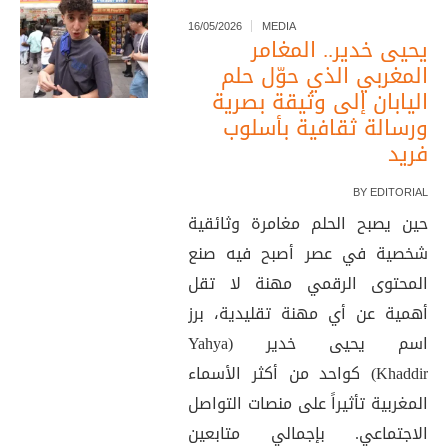
16/05/2026
MEDIA
يحيى خدير.. المغامر
المغربي الذي حوّل حلم
اليابان إلى وثيقة بصرية
ورسالة ثقافية بأسلوب
فريد
BY
EDITORIAL
حين يصبح الحلم مغامرة وثائقية
شخصية في عصر أصبح فيه صنع
المحتوى الرقمي مهنة لا تقل
أهمية عن أي مهنة تقليدية، برز
اسم يحيى خدير (Yahya
Khaddir) كواحد من أكثر الأسماء
المغربية تأثيراً على منصات التواصل
الاجتماعي. بإجمالي متابعين