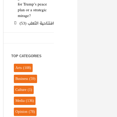
for Trump’s peace
plan or a strategic
mirage?
افتتاحية الثعلب (53)
TOP CATEGORIES
Arts
(108)
Business
(59)
Culture
(1)
Media
(136)
Opinion
(78)