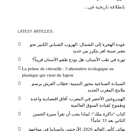
بانطلاقة تاريخية في...
LATEST ARTICLES:
عودة الهجرة إلى الشمال: الهروب الشبابي الكبير نحو
معبر سبتة لغز يتكرر من جديد
ثورة في طب الأسنان: هل نودع طقم الأسنان قريباً؟
La pelure de citrouille : l’alternative écologique au
plastique qui vient du Japon
السيادة الصناعية محور التنمية: خطاب العرش يرسم
ملامح المغرب الجديد
الهيدروجين الأخضر في المغرب: آفاق اقتصادية واعدة
وطموح لقيادة السوق العالمية
كتاب “ذاكرة ملك”: لماذا يجب أن تقرأ سيرة الحسن
الثاني بعد 33 عاماً؟
نهائي كأس العالم 2026: الأرجنتين وإسبانيا في مواجهة