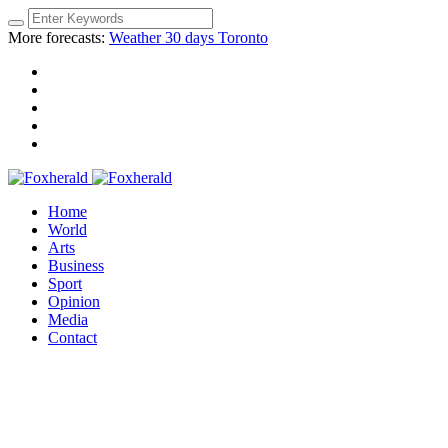
More forecasts:
Weather 30 days Toronto
Home
World
Arts
Business
Sport
Opinion
Media
Contact