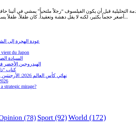
أصغر حجماً بكثير، لكنه لا يقل دهشة وتعقيداً. كان طفلاً. طفلاً يسأل: لماذا السماء زرقاء؟ وأين يذهب البدر عندما تشرق الشمس؟ ومن...
عودة الهجرة إلى الش
i vient du Japon
السيادة الص
الهيدروجين الأخضر في
كتاب “ذاك
نهائي كأس العالم 2026: الأرجنتين وإسبانيا في مواجهة تاريخية.. وفرنسا وإنجلترا على ميدالية العار
 2026
a strategic mirage?
World
(172)
Opinion
(78)
Sport
(92)