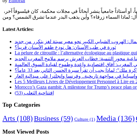
by
Editorial
الطفل الفيلسوف.. كيف نقتل فيه ملكة التساؤل قبل أن تنمو؟ المقدمة التحليلية قبل أن يكون الفيلسوف “رجلاً ملتحياً” يمشي في أثينا حافياً، أو أستاذاً جامعياً ينشر أبحاثاً في مجلات محكمة، كان فيلسوفاً آخر،
Latest Articles:
مال: الهروب الشبابي الكبير نحو معبر سبتة لغز يتكرر من جديد
ثورة في طب الأسنان: هل نودع طقم الأسنان قريباً؟
La pelure de citrouille : l’alternative écologique au plastique qu
ناعية محور التنمية: خطاب العرش يرسم ملامح المغرب الجديد
 المغرب: آفاق اقتصادية واعدة وطموح لقيادة السوق العالمية
رة ملك”: لماذا يجب أن تقرأ سيرة الحسن الثاني بعد 33 عاماً؟
Les 5 Meilleurs Livres de Développement Personnel à Lire en
Morocco’s Gaza gambit: A milestone for Trump’s peace plan or 
افتتاحية الثعلب (53)
Top Categories
Arts
(108)
Media
(136)
Business
(59)
Culture
(1)
Most Viewed Posts