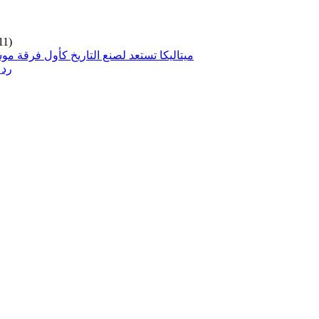
11)
ميتاليكا تستعد لصنع التاريخ كأول فرقة مو
رد 