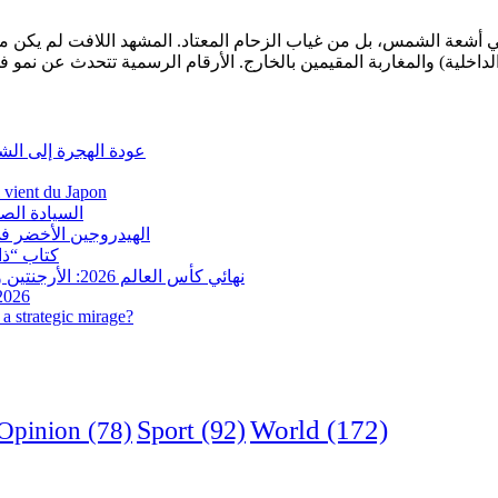
 نقص في أشعة الشمس، بل من غياب الزحام المعتاد. المشهد اللافت لم يكن مج
عودة الهجرة إلى الش
i vient du Japon
السيادة الص
الهيدروجين الأخضر في
كتاب “ذاك
نهائي كأس العالم 2026: الأرجنتين وإسبانيا في مواجهة تاريخية.. وفرنسا وإنجلترا على ميدالية العار
 2026
a strategic mirage?
World
(172)
Opinion
(78)
Sport
(92)