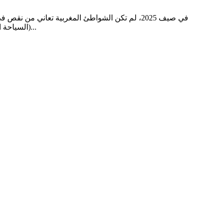
في صيف 2025، لم تكن الشواطئ المغربية تعاني من
(السياحة الداخلية) والمغاربة المقيمين بالخارج. الأرقام الرسمية تتحدث عن نمو في أعداد الزوار الأجانب، لكن الواقع يكشف قصصا مختلفة: فنادق شبه...