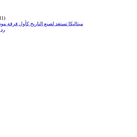
11)
ميتاليكا تستعد لصنع التاريخ كأول فرقة مو
رد 