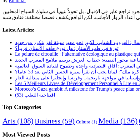
by
Editorial
رد تراجع عابر في الإقبال، بل تحولاً بنيوياً في سلوك السياح المحليين
Latest Articles:
مال: الهروب الشبابي الكبير نحو معبر سبتة لغز يتكرر من جديد
ثورة في طب الأسنان: هل نودع طقم الأسنان قريباً؟
La pelure de citrouille : l’alternative écologique au plastique qu
ناعية محور التنمية: خطاب العرش يرسم ملامح المغرب الجديد
 المغرب: آفاق اقتصادية واعدة وطموح لقيادة السوق العالمية
رة ملك”: لماذا يجب أن تقرأ سيرة الحسن الثاني بعد 33 عاماً؟
Les 5 Meilleurs Livres de Développement Personnel à Lire en
Morocco’s Gaza gambit: A milestone for Trump’s peace plan or 
افتتاحية الثعلب (53)
Top Categories
Arts
(108)
Media
(136)
Business
(59)
Culture
(1)
Most Viewed Posts