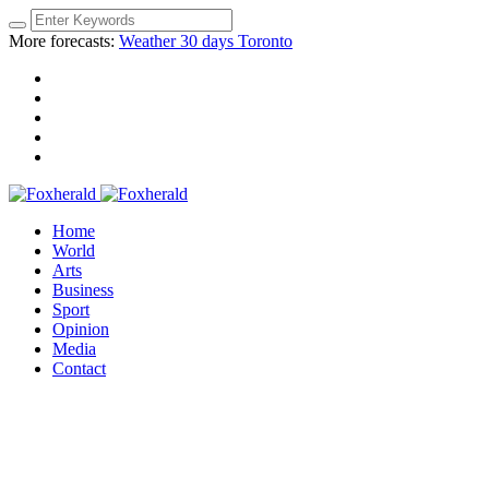
More forecasts:
Weather 30 days Toronto
Home
World
Arts
Business
Sport
Opinion
Media
Contact