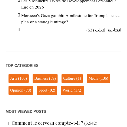
Les 5 Meilleurs Livres de Développement Personnel à
Lire en 2026
Morocco’s Gaza gambit: A milestone for Trump’s peace
plan or a strategic mirage?
افتتاحية الثعلب (53)
TOP CATEGORIES
Arts
(108)
Business
(59)
Culture
(1)
Media
(136)
Opinion
(78)
Sport
(92)
World
(172)
MOST VIEWED POSTS
Comment le cerveau compte-t-il ?
(3,542)