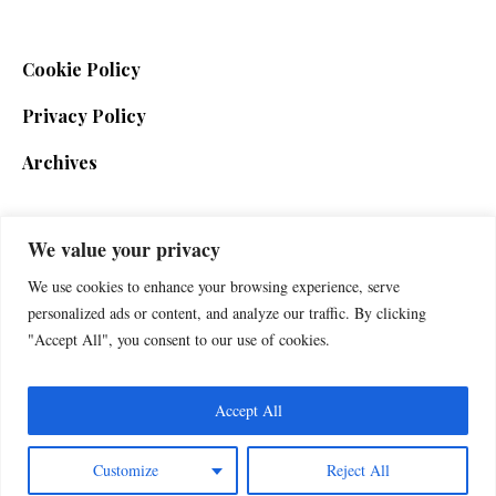
Cookie Policy
Privacy Policy
Archives
We value your privacy
SIGN UP FOR THE NEWSLETTER
We use cookies to enhance your browsing experience, serve
personalized ads or content, and analyze our traffic. By clicking
"Accept All", you consent to our use of cookies.
Accept All
Customize
Reject All
Foxherald © 2025 / All Rights Reserved