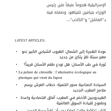
الإسرائيلية هجوماً عنيفاً على رئيس
الوزراء بنيامين نتنياهو، وصفته فيه
بـ”الفاشل” و”الكاذب”،...
LATEST ARTICLES:
عودة الهجرة إلى الشمال: الهروب الشبابي الكبير نحو
معبر سبتة لغز يتكرر من جديد
ثورة في طب الأسنان: هل نودع طقم الأسنان قريباً؟
La pelure de citrouille : l’alternative écologique au
plastique qui vient du Japon
السيادة الصناعية محور التنمية: خطاب العرش يرسم
ملامح المغرب الجديد
الهيدروجين الأخضر في المغرب: آفاق اقتصادية واعدة
وطموح لقيادة السوق العالمية
كتاب “ذاكرة ملك”: لماذا يجب أن تقرأ سيرة الحسن