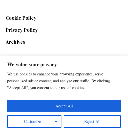
Cookie Policy
Privacy Policy
Archives
We value your privacy
SIGN UP FOR THE NEWSLETTER
We use cookies to enhance your browsing experience, serve
personalized ads or content, and analyze our traffic. By clicking
"Accept All", you consent to our use of cookies.
Accept All
Customize
Reject All
Foxherald © 2025 / All Rights Reserved