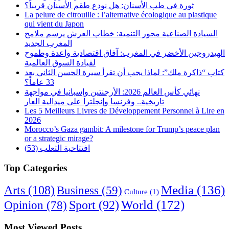
ثورة في طب الأسنان: هل نودع طقم الأسنان قريباً؟
La pelure de citrouille : l’alternative écologique au plastique
qui vient du Japon
السيادة الصناعية محور التنمية: خطاب العرش يرسم ملامح
المغرب الجديد
الهيدروجين الأخضر في المغرب: آفاق اقتصادية واعدة وطموح
لقيادة السوق العالمية
كتاب “ذاكرة ملك”: لماذا يجب أن تقرأ سيرة الحسن الثاني بعد
33 عاماً؟
نهائي كأس العالم 2026: الأرجنتين وإسبانيا في مواجهة
تاريخية.. وفرنسا وإنجلترا على ميدالية العار
Les 5 Meilleurs Livres de Développement Personnel à Lire en
2026
Morocco’s Gaza gambit: A milestone for Trump’s peace plan
or a strategic mirage?
افتتاحية الثعلب (53)
Top Categories
Arts
(108)
Media
(136)
Business
(59)
Culture
(1)
World
(172)
Opinion
(78)
Sport
(92)
Most Viewed Posts