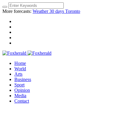
More forecasts:
Weather 30 days Toronto
Home
World
Arts
Business
Sport
Opinion
Media
Contact