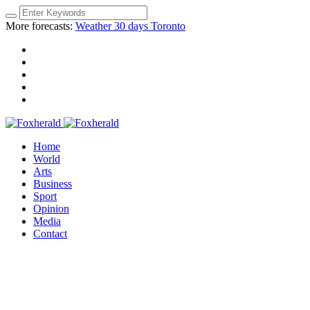
More forecasts:
Weather 30 days Toronto
Home
World
Arts
Business
Sport
Opinion
Media
Contact