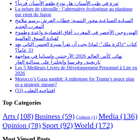
ثورة في طب الأسنان: هل نودع طقم الأسنان قريباً؟
La pelure de citrouille : l’alternative écologique au plastique
qui vient du Japon
السيادة الصناعية محور التنمية: خطاب العرش يرسم ملامح
المغرب الجديد
الهيدروجين الأخضر في المغرب: آفاق اقتصادية واعدة وطموح
لقيادة السوق العالمية
كتاب “ذاكرة ملك”: لماذا يجب أن تقرأ سيرة الحسن الثاني بعد
33 عاماً؟
نهائي كأس العالم 2026: الأرجنتين وإسبانيا في مواجهة
تاريخية.. وفرنسا وإنجلترا على ميدالية العار
Les 5 Meilleurs Livres de Développement Personnel à Lire en
2026
Morocco’s Gaza gambit: A milestone for Trump’s peace plan
or a strategic mirage?
افتتاحية الثعلب (53)
Top Categories
Arts
(108)
Media
(136)
Business
(59)
Culture
(1)
World
(172)
Opinion
(78)
Sport
(92)
Most Viewed Posts