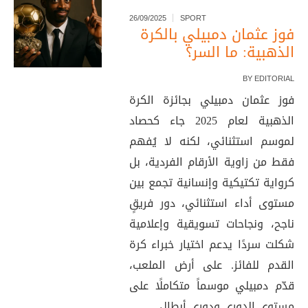
26/09/2025
SPORT
فوز عثمان دمبيلي بالكرة
الذهبية: ما السر؟
BY
EDITORIAL
فوز عثمان دمبيلي بجائزة الكرة
الذهبية لعام 2025 جاء كحصاد
لموسم استثنائي، لكنه لا يُفهم
فقط من زاوية الأرقام الفردية، بل
كرواية تكتيكية وإنسانية تجمع بين
مستوى أداء استثنائي، دور فريقٍ
ناجح، ونجاحات تسويقية وإعلامية
شكلت سردًا يدعم اختيار خبراء كرة
القدم للفائز. على أرض الملعب،
قدّم دمبيلي موسماً متكاملًا على
مستوى الدوري ودوري أبطال...