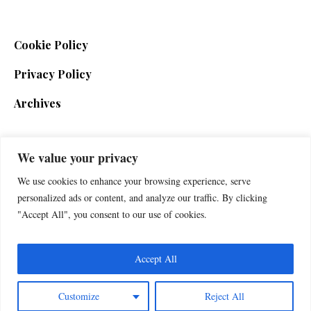
Cookie Policy
Privacy Policy
Archives
We value your privacy
SIGN UP FOR THE NEWSLETTER
We use cookies to enhance your browsing experience, serve
personalized ads or content, and analyze our traffic. By clicking
"Accept All", you consent to our use of cookies.
Accept All
Customize
Reject All
Foxherald © 2025 / All Rights Reserved