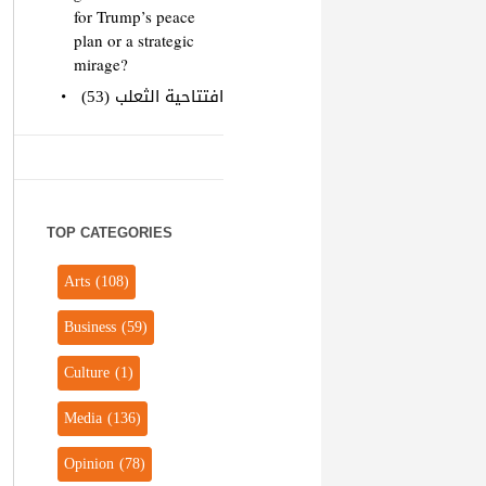
for Trump’s peace
plan or a strategic
mirage?
افتتاحية الثعلب (53)
TOP CATEGORIES
Arts
(108)
Business
(59)
Culture
(1)
Media
(136)
Opinion
(78)