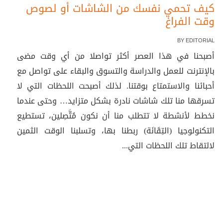
كيف تحمي نفسك من الشاشات أو لصوص
وقت الفراغ
BY
EDITORIAL
أصبحنا في هذا العصر أكثر تواصلا من أي وقت مضى
بالإنترنت للعمل والدراسة والتسوق والبقاء على تواصل مع
أحبائنا والاستمتاع بوقتنا. لذلك أصبحت اللحظات التي لا
تسرقها منا تلك شاشات نادرة بشكل متزايد… وحتى عندما
نخطط لأنشطة لا تتطلب منا أن نكون مُتَّصِلين، تستطيع
التكنولوجيا (التِقَانَة) ربطنا بها، وتسلبنا الوقت الثمين
لالتقاط تلك اللحظات التي...