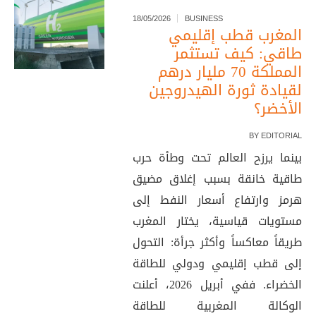
18/05/2026
BUSINESS
المغرب قطب إقليمي
طاقي: كيف تستثمر
المملكة 70 مليار درهم
لقيادة ثورة الهيدروجين
الأخضر؟
BY
EDITORIAL
بينما يرزح العالم تحت وطأة حرب
طاقية خانقة بسبب إغلاق مضيق
هرمز وارتفاع أسعار النفط إلى
مستويات قياسية، يختار المغرب
طريقاً معاكساً وأكثر جرأة: التحول
إلى قطب إقليمي ودولي للطاقة
الخضراء. ففي أبريل 2026، أعلنت
الوكالة المغربية للطاقة