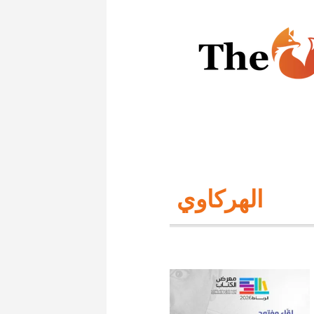
الهركاوي