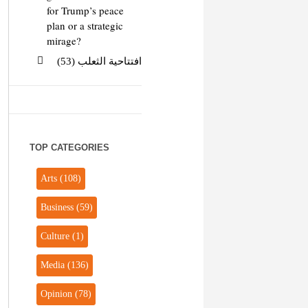
for Trump’s peace
plan or a strategic
mirage?
افتتاحية الثعلب (53)
TOP CATEGORIES
Arts
(108)
Business
(59)
Culture
(1)
Media
(136)
Opinion
(78)