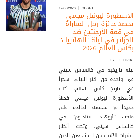
17/06/2026
SPORT
الأسطورة ليونيل ميسي
يحصد جائزة رجل المباراة
في قمة الأرجنتين ضد
الجزائر في ليلة “الهاتريك”
بكأس العالم 2026
BY
EDITORIAL
ليلة تاريخية في كانساس سيتي
في واحدة من أكثر الليالي سحراً
في تاريخ كأس العالم، كتب
الأسطورة ليونيل ميسي فصلاً
جديداً من ملحمته الخالدة. على
ملعب “أروهيد ستاديوم” في
كانساس سيتي، وتحت أنظار
عشرات الآلاف من المشجعين الذين