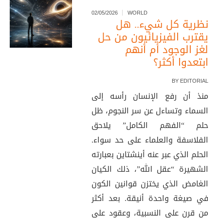
02/05/2026
WORLD
نظرية كل شيء.. هل
يقترب الفيزيائيون من حل
لغز الوجود أم أنهم
ابتعدوا أكثر؟
BY
EDITORIAL
منذ أن رفع الإنسان رأسه إلى
السماء وتساءل عن سر النجوم، ظل
حلم “الفهم الكامل” يلاحق
الفلاسفة والعلماء على حد سواء.
الحلم الذي عبر عنه أينشتاين بعبارته
الشهيرة “عقل الله”، ذلك الكيان
الغامض الذي يختزن قوانين الكون
في صيغة واحدة أنيقة. بعد أكثر
من قرن على النسبية، وعقود على