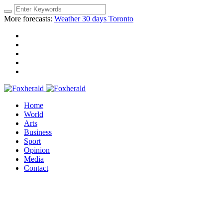
More forecasts:
Weather 30 days Toronto
Home
World
Arts
Business
Sport
Opinion
Media
Contact