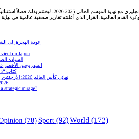
أعلن النجم المصري محمد صلاح عن رحيله عن نادي ليفربول 
عودة الهجرة إلى الش
i vient du Japon
السيادة الص
الهيدروجين الأخضر في
كتاب “ذاك
نهائي كأس العالم 2026: الأرجنتين وإسبانيا في مواجهة تاريخية.. وفرنسا وإنجلترا على ميدالية العار
 2026
a strategic mirage?
World
(172)
Opinion
(78)
Sport
(92)