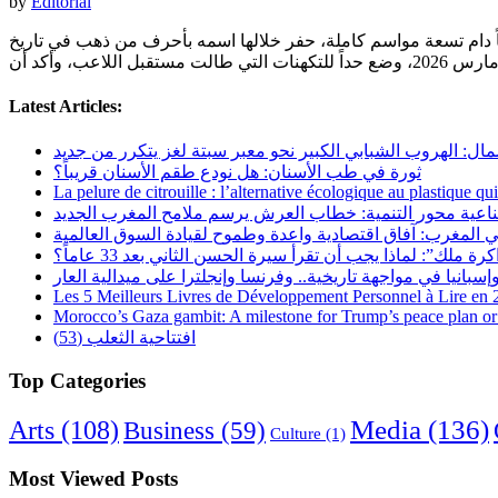
by
Editorial
الإنجليزي مع نهاية الموسم الحالي 2025-2026، ليختتم بذلك فصلاً استثنائياً دام تسعة مواسم كاملة، حفر خلالها اسمه بأحرف من ذهب في تاريخ
Latest Articles:
مال: الهروب الشبابي الكبير نحو معبر سبتة لغز يتكرر من جديد
ثورة في طب الأسنان: هل نودع طقم الأسنان قريباً؟
La pelure de citrouille : l’alternative écologique au plastique qu
ناعية محور التنمية: خطاب العرش يرسم ملامح المغرب الجديد
 المغرب: آفاق اقتصادية واعدة وطموح لقيادة السوق العالمية
رة ملك”: لماذا يجب أن تقرأ سيرة الحسن الثاني بعد 33 عاماً؟
Les 5 Meilleurs Livres de Développement Personnel à Lire en
Morocco’s Gaza gambit: A milestone for Trump’s peace plan or 
افتتاحية الثعلب (53)
Top Categories
Arts
(108)
Media
(136)
Business
(59)
Culture
(1)
Most Viewed Posts