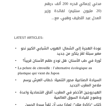
مدني إجمالي قدره 200 ألف درهم
(20 مليون سنتيم) لفائدة وزير
العدل عبد اللطيف وهبي، مع...
LATEST ARTICLES:
عودة الهجرة إلى الشمال: الهروب الشبابي الكبير نحو
معبر سبتة لغز يتكرر من جديد
ثورة في طب الأسنان: هل نودع طقم الأسنان قريباً؟
La pelure de citrouille : l’alternative écologique au
plastique qui vient du Japon
السيادة الصناعية محور التنمية: خطاب العرش يرسم
ملامح المغرب الجديد
الهيدروجين الأخضر في المغرب: آفاق اقتصادية واعدة
وطموح لقيادة السوق العالمية
كتاب “ذاكرة ملك”: لماذا يجب أن تقرأ سيرة الحسن