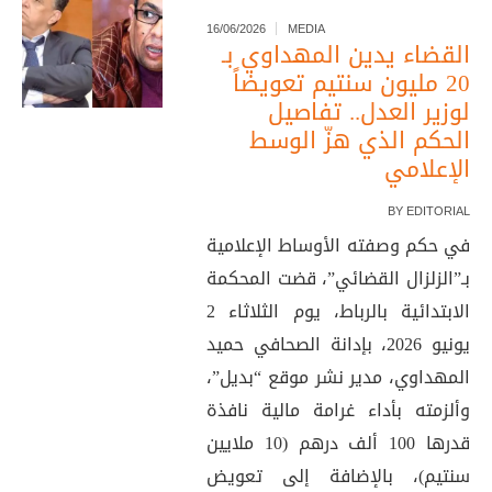
16/06/2026
MEDIA
القضاء يدين المهداوي بـ
20 مليون سنتيم تعويضاً
لوزير العدل.. تفاصيل
الحكم الذي هزّ الوسط
الإعلامي
BY
EDITORIAL
في حكم وصفته الأوساط الإعلامية
بـ”الزلزال القضائي”، قضت المحكمة
الابتدائية بالرباط، يوم الثلاثاء 2
يونيو 2026، بإدانة الصحافي حميد
المهداوي، مدير نشر موقع “بديل”،
وألزمته بأداء غرامة مالية نافذة
قدرها 100 ألف درهم (10 ملايين
سنتيم)، بالإضافة إلى تعويض