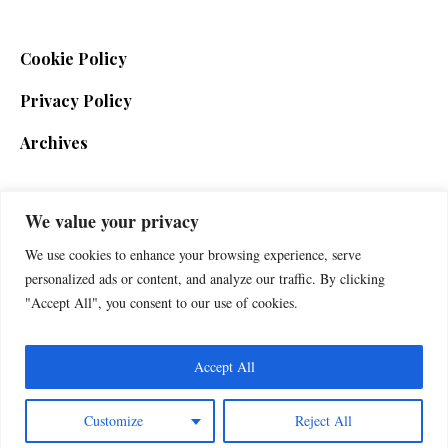
Cookie Policy
Privacy Policy
Archives
We value your privacy
SIGN UP FOR THE NEWSLETTER
We use cookies to enhance your browsing experience, serve
personalized ads or content, and analyze our traffic. By clicking
"Accept All", you consent to our use of cookies.
Accept All
Customize
Reject All
Foxherald © 2025 / All Rights Reserved