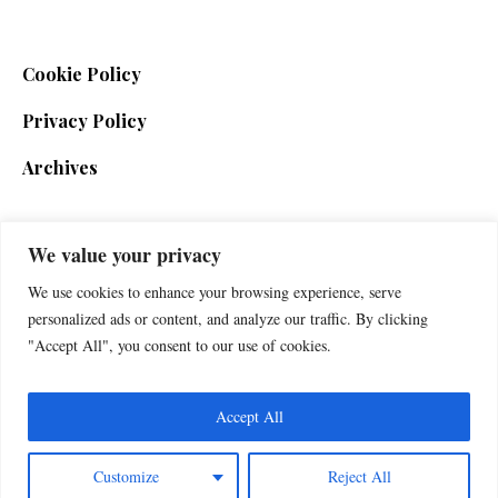
Cookie Policy
Privacy Policy
Archives
We value your privacy
SIGN UP FOR THE NEWSLETTER
We use cookies to enhance your browsing experience, serve
personalized ads or content, and analyze our traffic. By clicking
"Accept All", you consent to our use of cookies.
Accept All
Customize
Reject All
Foxherald © 2025 / All Rights Reserved