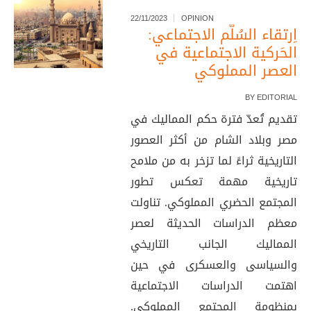
22/11/2023
OPINION
اِرتقاء السُلّم الاجتماعي:
الحَركية الاجتماعية في
العصر المملوكي
BY
EDITORIAL
تقديم تُعدّ فترة حكم المماليك في
مصر وبلاد الشام من أكثر العصور
التاريخية ثراءً لما تزخر به من ملامح
تاريخية مهمة تعكس تطور
المجتمع الحضري المملوكي. تناولت
معظم الدراسات الحدیثة لعصر
المماليك الجانب التاريخي
والسیاسی والعسكری في حين
اهتمت الدراسات الاجتماعية
بمنظومة المجتمع المملوكي.