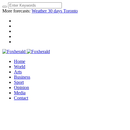
More forecasts:
Weather 30 days Toronto
Home
World
Arts
Business
Sport
Opinion
Media
Contact