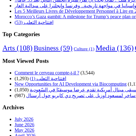
Les 5 Meilleurs Livres de Développement Personnel à Lire en
Morocco’s Gaza gambit: A milestone for Trump’s peace plan or 
افتتاحية الثعلب (53)
Top Categories
Arts
(108)
Media
(136)
Business
(59)
Culture
(1)
Most Viewed Posts
Comment le cerveau compte-t-il ?
(3,544)
افتتاحية الثعلب (1)
(1,293)
New Opportunities for AI Development via Biocomputing
(1,1
سيقى ميتال أمريكية تقدم عرضا موسيقيًا في السّعودية
(1,050)
ساخر لمسعود أوزيل على تصريح دي كابريو حول أرسنال
(987)
Archives
July 2026
June 2026
May 2026
April 2026