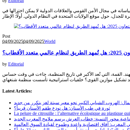
by
Editorial
اساته في مجال الأمن القومي والعلاقات الدولية لا يمكن اختزالها في
Post
04/09/2025
04/09/2025
World
 الأقطاب؟
by
Editorial
شنغهاي للتعاون، بمشاركة أكثر من 20 دولة، أبرزها الصين وروسيا والهند. القمة، التي تُعد الأكبر في تاريخ المنظمة، جاءت في وقت حساس
Latest Articles:
مال: الهروب الشبابي الكبير نحو معبر سبتة لغز يتكرر من جديد
ثورة في طب الأسنان: هل نودع طقم الأسنان قريباً؟
La pelure de citrouille : l’alternative écologique au plastique qu
ناعية محور التنمية: خطاب العرش يرسم ملامح المغرب الجديد
 المغرب: آفاق اقتصادية واعدة وطموح لقيادة السوق العالمية
رة ملك”: لماذا يجب أن تقرأ سيرة الحسن الثاني بعد 33 عاماً؟