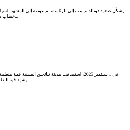
يشكّل صعود دونالد ترامب إلى الرئاسة، ثم عودته إلى المشهد السياس
خطاب شعبوي أو مواقف ظرفية؛ بل هي تعبير عن رؤية متكاملة، وإن كانت مثيرة للجدل، حول موقع الولايات المتحدة في النظام الدولي. أولًا: الإطار...
يشهد فيه النظام الدولي تحولات جذرية. هل تُعد هذه القمة بداية لنظام عالمي جديد يُعيد تشكيل موازين القوى؟ خلفيات استراتيجية تأسست منظمة شنغهاي...