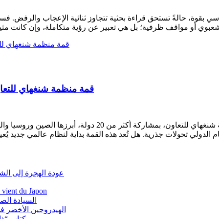
ي بقوة، حالةً تستحق قراءة بحثية تتجاوز ثنائية الإعجاب والرفض. فسي
قمة منظمة شنغهاي للتعاون 2025: هل تُمهد الطريق لنظام عالمي متعدد
في 1 سبتمبر 2025، استضافت مدينة تيانجين الصينية قمة منظمة 
عودة الهجرة إلى الش
i vient du Japon
السيادة الص
الهيدروجين الأخضر في
كتاب “ذاك