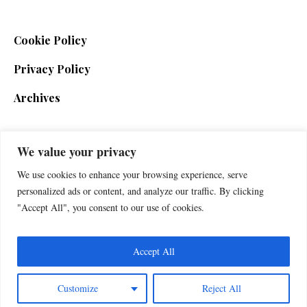
Cookie Policy
Privacy Policy
Archives
We value your privacy
SIGN UP FOR THE NEWSLETTER
We use cookies to enhance your browsing experience, serve
personalized ads or content, and analyze our traffic. By clicking
"Accept All", you consent to our use of cookies.
Accept All
Customize
Reject All
Foxherald © 2025 / All Rights Reserved