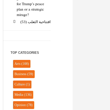
for Trump’s peace
plan or a strategic
mirage?
افتتاحية الثعلب (53)
TOP CATEGORIES
Arts
(108)
Business
(59)
Culture
(1)
Media
(136)
Opinion
(78)